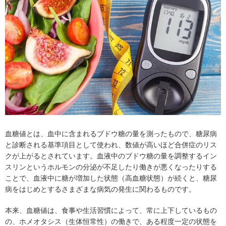
血糖値とは、血中に含まれるブドウ糖の量を測ったもので、糖尿病
と診断される基準項目として使われ、数値が高いほど合併症のリス
クが上がるとされています。血液中のブドウ糖の量を調整するイン
スリンというホルモンの分泌が不⾜したり働きが悪くなったりする
ことで、血液中に糖が増加した状態（高血糖状態）が続くと、糖尿
病をはじめとするさまざまな病気の発生に関わるものです。
本来、血糖値は、食事や生活習慣によって、常に上下しているもの
の、ホメオタシス（生体恒常性）の働きで、ある程度一定の状態を