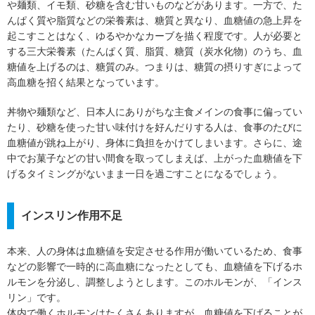
や麺類、イモ類、砂糖を含む甘いものなどがあります。一方で、た
んぱく質や脂質などの栄養素は、糖質と異なり、血糖値の急上昇を
起こすことはなく、ゆるやかなカーブを描く程度です。人が必要と
する三大栄養素（たんぱく質、脂質、糖質（炭水化物）のうち、血
糖値を上げるのは、糖質のみ。つまりは、糖質の摂りすぎによって
高血糖を招く結果となっています。
丼物や麺類など、日本人にありがちな主食メインの食事に偏ってい
たり、砂糖を使った甘い味付けを好んだりする人は、食事のたびに
血糖値が跳ね上がり、身体に負担をかけてしまいます。さらに、途
中でお菓子などの甘い間食を取ってしまえば、上がった血糖値を下
げるタイミングがないまま一日を過ごすことになるでしょう。
インスリン作用不足
本来、人の身体は血糖値を安定させる作用が働いているため、食事
などの影響で一時的に高血糖になったとしても、血糖値を下げるホ
ルモンを分泌し、調整しようとします。このホルモンが、「インス
リン」です。
体内で働くホルモンはたくさんありますが、血糖値を下げることが