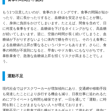
もう1つ注意したいのが、食事のタイミングです。食事の間隔が短か
ったり、逆に長かったりすると、血糖値を安定させることが難し
く、身体に負担をかけてしまいます。たとえば、間食を含めて、日
に何度も食事をすると、血糖値を下げるタイミングがなく、高血糖
が続いてしまいます。逆に、空腹の時間が長く続いてしまうと、血
糖値が下がりすぎないように体内で糖を作りだし、そのうえ食事に
よる血糖値の上昇が重なるというパターンもあります。さらに、食
事の時間が不規則になると、早食いやドカ食いにもなりがちです。
暴飲暴食で、急激な血糖値上昇を招くリスクが高まることでしょ
う。
運動不足
現代社会ではデスクワーカーが増加傾向にあり、交通網や移動手段
も発達したことにより歩行する機会も減り、日夜仕事に追われるた
めにプライベートな時間も確保できず、一日を通して「運動」に時
間を割くことがままならない人々が増えております。
運動不足により飲食で得た糖がエネルギーとして使われず、体内に