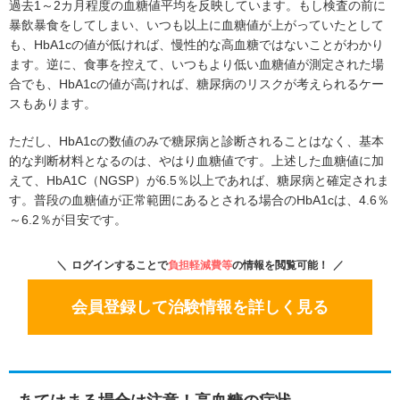
過去1～2カ月程度の血糖値平均を反映しています。もし検査の前に
暴飲暴食をしてしまい、いつも以上に血糖値が上がっていたとして
も、HbA1cの値が低ければ、慢性的な高血糖ではないことがわかり
ます。逆に、食事を控えて、いつもより低い血糖値が測定された場
合でも、HbA1cの値が高ければ、糖尿病のリスクが考えられるケー
スもあります。
ただし、HbA1cの数値のみで糖尿病と診断されることはなく、基本
的な判断材料となるのは、やはり血糖値です。上述した血糖値に加
えて、HbA1C（NGSP）が6.5％以上であれば、糖尿病と確定されま
す。普段の血糖値が正常範囲にあるとされる場合のHbA1cは、4.6％
～6.2％が目安です。
ログインすることで
負担軽減費等
の情報を閲覧可能！
会員登録して治験情報を詳しく見る