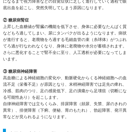
になるまで視力障害などの自覚症状に乏しく進行していく過程で眼
底出血を起こし、突然失明してしまう原因になります。
② 糖尿病腎症
上昇した血糖値が腎臓の機能を低下させ、身体に必要なたんぱく質
などもろ過してしまい、尿にタンパクが出るようになります。病状
が進行すると、老廃物をろ過する毛細血管の束（糸球体）がつぶれ
てろ過が行なわれなくなり、身体に老廃物や水分が蓄積されます。
さらに悪化することで腎不全に至り、人工透析が必要になってしま
います。
③ 糖尿病神経障害
高血糖による神経細胞の変化や、動脈硬化からくる神経細胞への血
流不足（栄養不足）が原因となり、末梢神経障害では足先の痺れ、
冷感、筋肉のつり、足の感覚低下、足の潰瘍から足壊疽（切断にな
る可能性あり）を起こします。
自律神経障害では立ちくらみ、排尿障害（頻尿、失禁、尿のきれの
異常）、排便障害（下痢、便秘、胃のもたれ）、勃起障害、発汗異
常などが見られるようになります。