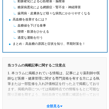
動脈硬化による心筋梗塞・脳梗塞
糖尿病悪化による網膜症・腎不全・神経障害
歯周病・皮膚炎など様々な病気にかかりやすくなる
高血糖を改善するには？
血糖値を下げる食事
喫煙・飲酒をひかえる
適度な運動を行う
まとめ：高血糖の原因と症状を知り、早期対策を！
当コラムの掲載記事に関するご注意点
1. 本コラムに掲載されている情報は、記事により薬剤師や医
師など医療・健康管理に関する専門資格を有する方による執
筆または一部監修を入れ評価検証を行った上で掲載しており
ます。掲載内容については掲載時点での情報をもとに可能な
限り正確を期すよう、当社自身でも慎重に確認を行っており
ますが、記事によっては執筆者本人の見解を含むものもあ
り、正確性や最新性あるいは具体的な成果を保証するもので
全部見る