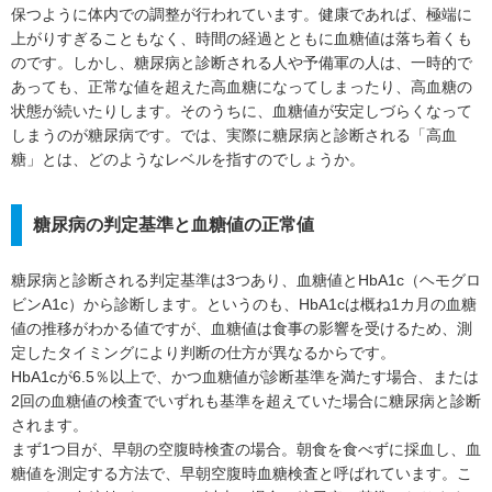
保つように体内での調整が行われています。健康であれば、極端に
上がりすぎることもなく、時間の経過とともに血糖値は落ち着くも
のです。しかし、糖尿病と診断される人や予備軍の人は、一時的で
あっても、正常な値を超えた高血糖になってしまったり、高血糖の
状態が続いたりします。そのうちに、血糖値が安定しづらくなって
しまうのが糖尿病です。では、実際に糖尿病と診断される「高血
糖」とは、どのようなレベルを指すのでしょうか。
糖尿病の判定基準と血糖値の正常値
糖尿病と診断される判定基準は3つあり、血糖値とHbA1c（ヘモグロ
ビンA1c）から診断します。というのも、HbA1cは概ね1カ月の血糖
値の推移がわかる値ですが、血糖値は食事の影響を受けるため、測
定したタイミングにより判断の仕方が異なるからです。
HbA1cが6.5％以上で、かつ血糖値が診断基準を満たす場合、または
2回の血糖値の検査でいずれも基準を超えていた場合に糖尿病と診断
されます。
まず1つ目が、早朝の空腹時検査の場合。朝食を食べずに採血し、血
糖値を測定する方法で、早朝空腹時血糖検査と呼ばれています。こ