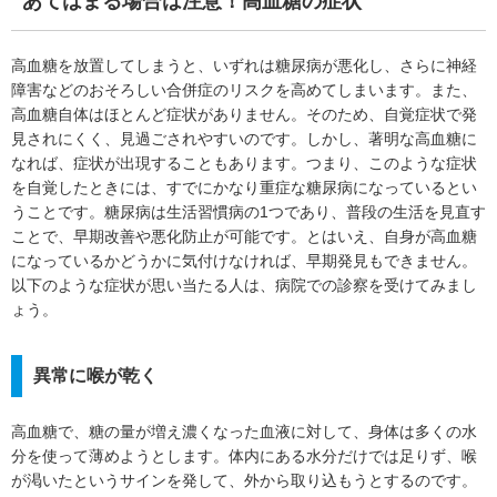
あてはまる場合は注意！高血糖の症状
高血糖を放置してしまうと、いずれは糖尿病が悪化し、さらに神経
障害などのおそろしい合併症のリスクを高めてしまいます。また、
高血糖自体はほとんど症状がありません。そのため、自覚症状で発
見されにくく、見過ごされやすいのです。しかし、著明な高血糖に
なれば、症状が出現することもあります。つまり、このような症状
を自覚したときには、すでにかなり重症な糖尿病になっているとい
うことです。糖尿病は生活習慣病の1つであり、普段の生活を見直す
ことで、早期改善や悪化防止が可能です。とはいえ、自身が高血糖
になっているかどうかに気付けなければ、早期発見もできません。
以下のような症状が思い当たる人は、病院での診察を受けてみまし
ょう。
異常に喉が乾く
高血糖で、糖の量が増え濃くなった血液に対して、身体は多くの水
分を使って薄めようとします。体内にある水分だけでは足りず、喉
が渇いたというサインを発して、外から取り込もうとするのです。