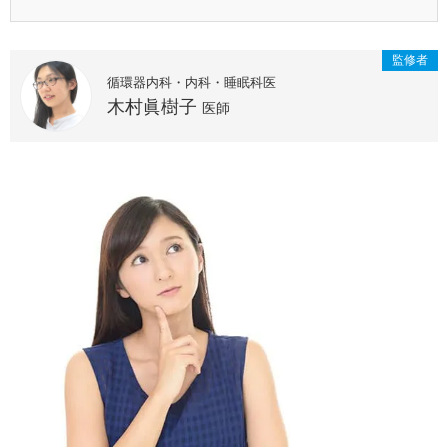
はありません。あくまでも読者の皆さまご自身の判断と責任
において参考としてご利用ください。また、掲載後の状況変
化等により予告なく記事の修正・更新・削除を行う場合があ
監修者
ります。
循環器内科・内科・睡眠科医
2. 本コラムにおける一般用医薬品に関する情報は、読者や消
木村眞樹子
医師
費者の皆さまが適切な商品選択を行えるよう支援することを
目的に作成しているものです。また、当該コラムの主な眼目
は「商品」ではなく「成分」にあり、特定商品の広告目的や
誘引を企図したものではありません。併せて、特定の医薬品
メーカーや販売業者から紹介や販売を目的とした報酬などの
対価を受け取っているものでもありません。
3. 本コラムに記載されている商品名やサービス名は、それぞ
れの提供元または権利者に帰属する商標または登録商標で
す。
4. 前述の内容に関連して、読者の皆さまに万一何らかの不利
益や損害が発生した場合でも、当社はその一切について責任
を負いかねます。
5. 本コラムに関する個別のお問合せには一切応じておりませ
んが事実と異なる誤った記載があった場合はご指摘のご連絡