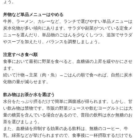
ょう。
丼物など単品メニューはやめる
牛丼、ラーメン、カレーなど、ランチで選びやすい単品メニューは
炭水化物が多い傾向にあります。サラダや副菜がついている定食メ
ニューを選んだり、単品物のごはんを少なくしつつ、追加でサラダ
やスープを加えたり、バランスを調整しましょう。
注意すべき食べ順
食事において最初に野菜を食べると、血糖値の上昇を緩やかにさせ
ます。
続いて汁物→主菜（肉・魚）→ごはんの順で食べれば、自然に炭水
化物の量が減らせます。
飲み物はお茶か水を選ぼう
水分をたっぷり摂るだけで簡単に満腹感が得られます。しかし、甘
い飲み物は禁物です。市販の野菜ジュースや飲むヨーグルトには大
量の糖質を含んでいる場合があるので、普段の飲料は水か無糖のお
茶を選びましょう。
また、血糖値を抑制する効果のある飲料は、無糖のコーヒー、牛
乳、緑茶などが挙げられますので、食事後に一杯摂取するだけでも