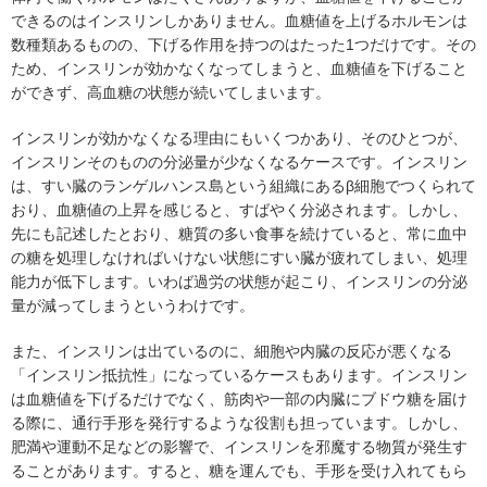
できるのはインスリンしかありません。血糖値を上げるホルモンは
数種類あるものの、下げる作用を持つのはたった1つだけです。その
ため、インスリンが効かなくなってしまうと、血糖値を下げること
ができず、高血糖の状態が続いてしまいます。
インスリンが効かなくなる理由にもいくつかあり、そのひとつが、
インスリンそのものの分泌量が少なくなるケースです。インスリン
は、すい臓のランゲルハンス島という組織にあるβ細胞でつくられて
おり、血糖値の上昇を感じると、すばやく分泌されます。しかし、
先にも記述したとおり、糖質の多い食事を続けていると、常に血中
の糖を処理しなければいけない状態にすい臓が疲れてしまい、処理
能力が低下します。いわば過労の状態が起こり、インスリンの分泌
量が減ってしまうというわけです。
また、インスリンは出ているのに、細胞や内臓の反応が悪くなる
「インスリン抵抗性」になっているケースもあります。インスリン
は血糖値を下げるだけでなく、筋肉や一部の内臓にブドウ糖を届け
る際に、通行手形を発行するような役割も担っています。しかし、
肥満や運動不足などの影響で、インスリンを邪魔する物質が発生す
ることがあります。すると、糖を運んでも、手形を受け入れてもら