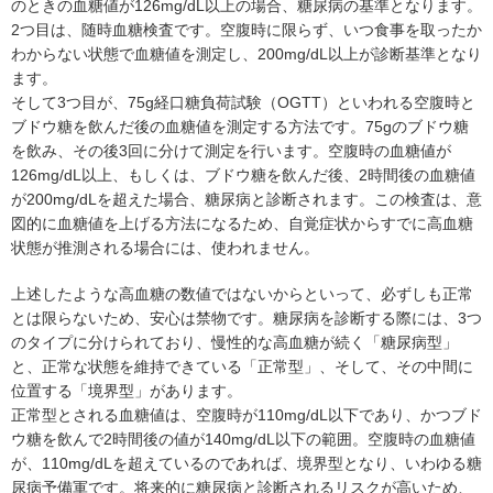
のときの血糖値が126mg/dL以上の場合、糖尿病の基準となります。
2つ目は、随時血糖検査です。空腹時に限らず、いつ食事を取ったか
わからない状態で血糖値を測定し、200mg/dL以上が診断基準となり
ます。
そして3つ目が、75g経口糖負荷試験（OGTT）といわれる空腹時と
ブドウ糖を飲んだ後の血糖値を測定する方法です。75gのブドウ糖
を飲み、その後3回に分けて測定を行います。空腹時の血糖値が
126mg/dL以上、もしくは、ブドウ糖を飲んだ後、2時間後の血糖値
が200mg/dLを超えた場合、糖尿病と診断されます。この検査は、意
図的に血糖値を上げる方法になるため、自覚症状からすでに高血糖
状態が推測される場合には、使われません。
上述したような高血糖の数値ではないからといって、必ずしも正常
とは限らないため、安心は禁物です。糖尿病を診断する際には、3つ
のタイプに分けられており、慢性的な高血糖が続く「糖尿病型」
と、正常な状態を維持できている「正常型」、そして、その中間に
位置する「境界型」があります。
正常型とされる血糖値は、空腹時が110mg/dL以下であり、かつブド
ウ糖を飲んで2時間後の値が140mg/dL以下の範囲。空腹時の血糖値
が、110mg/dLを超えているのであれば、境界型となり、いわゆる糖
尿病予備軍です。将来的に糖尿病と診断されるリスクが高いため、