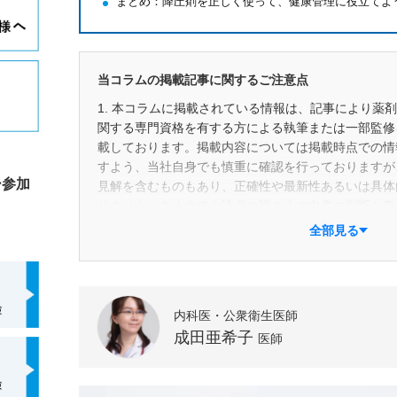
まとめ：降圧剤を正しく使って、健康管理に役立てよ
当コラムの掲載記事に関するご注意点
1. 本コラムに掲載されている情報は、記事により薬
関する専門資格を有する方による執筆または一部監修
載しております。掲載内容については掲載時点での情
すよう、当社自身でも慎重に確認を行っておりますが
ー参加
見解を含むものもあり、正確性や最新性あるいは具体
りません。あくまでも読者の皆さまご自身の判断と責
ださい。また、掲載後の状況変化等により予告なく記
全部見る
合があります。
2. 本コラムにおける一般用医薬品に関する情報は、
品選択を行えるよう支援することを目的に作成してい
の主な眼目は「商品」ではなく「成分」にあり、特定
内科医・公衆衛生医師
たものではありません。併せて、特定の医薬品メーカ
成田亜希子
医師
目的とした報酬などの対価を受け取っているものでも
3. 本コラムに記載されている商品名やサービス名は