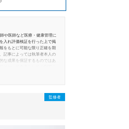
う
剤師や医師など医療・健康管理に
を入れ評価検証を行った上で掲
報をもとに可能な限り正確を期
、記事によっては執筆者本人の
的な成果を保証するものではあ
任において参考としてご利用く
事の修正・更新・削除を行う場
読者や消費者の皆さまが適切な商
るものです。また、当該コラム
監修者
商品の広告目的や誘引を企図し
ーや販売業者から紹介や販売を
ありません。
、それぞれの提供元または権利者