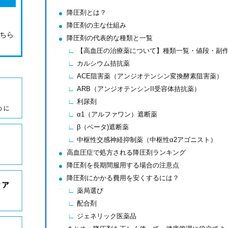
降圧剤とは？
降圧剤の主な仕組み
こちら
降圧剤の代表的な種類と一覧
【高血圧の治療薬について】種類一覧・値段・副
カルシウム拮抗薬
ACE阻害薬（アンジオテンシン変換酵素阻害薬）
ARB（アンジオテンシンII受容体拮抗薬）
利尿剤
α1（アルファワン）遮断薬
β（ベータ)遮断薬
中枢性交感神経抑制薬（中枢性α2アゴニスト）
高血圧症で処方される降圧剤ランキング
降圧剤を長期間服用する場合の注意点
降圧剤にかかる費用を安くするには？
薬局選び
配合剤
ジェネリック医薬品