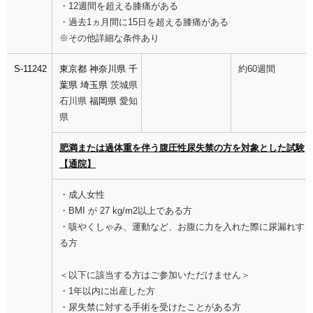
・12週間を超える膝痛がある
・過去1ヵ月間に15日を超える膝痛がある
※その他詳細な条件あり
S-11242
東京都
神奈川県
千
約60週間
葉県
埼玉県
茨城県
石川県
福岡県
愛知
県
肥満または過体重を伴う腹圧性尿失禁の方を対象とした試験
【通院】
・成人女性
・BMI が 27 kg/m2以上である方
・咳やくしゃみ、運動など、お腹に力を入れた際に尿漏れす
る方
＜以下に該当する方はご参加いただけません＞
・1年以内に出産した方
・尿失禁に対する手術を受けたことがある方