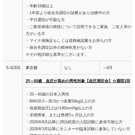
・年齢18歳以上
・1年前より統合失調症の診断があり治療中の方
・平日通院が可能な方
・ご参加者様の病状について説明できるご家族、ご友人等の
方がいる方
・マイナ保険証もしくは資格確認書をお持ちの方
・統合失調症以外の精神疾患がない方
※その他詳細な基準がございます。
S-11315
東京都
なし
～8月
25～60歳 血圧が高めの男性対象【血圧測定会】☆通院1回
・25～60歳の日本人男性
・BMI18.0～30.0かつ体重50kg以上の方
・収縮期血圧(上)が140mmHg以上の方
・非喫煙者、または禁煙3ヶ月以上の方
・2026年8月以降に28泊程度の入院試験に参加可能な方
・2026年3月以降にモニターや臨床試験に参加していない方