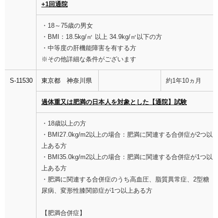
+1回通院
・18～75歳の男女
・BMI：18.5kg/㎡ 以上 34.9kg/㎡以下の方
・中等度の肝機能障害を有する方
※その他詳細な条件がございます
S-11530
東京都
神奈川県
約1年10ヵ月
過体重又は肥満の日本人を対象とした【通院】試験
・18歳以上の方
・BMI27.0kg/m2以上の場合：肥満に関連する合併症が2つ以
上ある方
・BMI35.0kg/m2以上の場合：肥満に関連する合併症が1つ以
上ある方
・肥満に関連する合併症のうち高血圧、脂質異常症、2型糖
尿病、変形性膝関節症が1つ以上ある方
【肥満合併症】