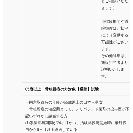
とご相談いただ
きます）
※試験期間や通
院頻度は、状況
により変動する
可能性がござい
ます。
その他詳細は、
施設担当者より
説明いたしま
す。
65歳以上 骨粗鬆症の方対象【通院】試験
・同意取得時の年齢が65歳以上の日本人男女
・骨粗鬆症の治療薬として、テリパラチド製剤の投与歴が下
記いずれかに該当する方
(1)累積投与期間が24ヶ月かつ、治験薬投与開始時に最終投
与から6ヶ月以上経過している