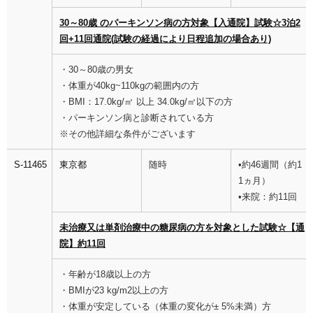
30～80歳 のパーキンソン病の方対象【入通院】試験☆3泊2
回+11回通院(試験の経過により日程追加の場合あり)
・30～80歳の男女
・体重が40kg~110kgの範囲内の方
・BMI：17.0kg/㎡ 以上 34.0kg/㎡以下の方
・パーキンソン病と診断されている方
※その他詳細な条件がございます
S-11465
東京都
随時
•約46週間（約1
1ヵ月）
•来院：約11回
未治療又は単剤治療中の糖尿病の方を対象とした試験☆【通
院】約11回
・年齢が18歳以上の方
・BMIが23 kg/m2以上の方
・体重が安定している（体重の変化が± 5%未満）方