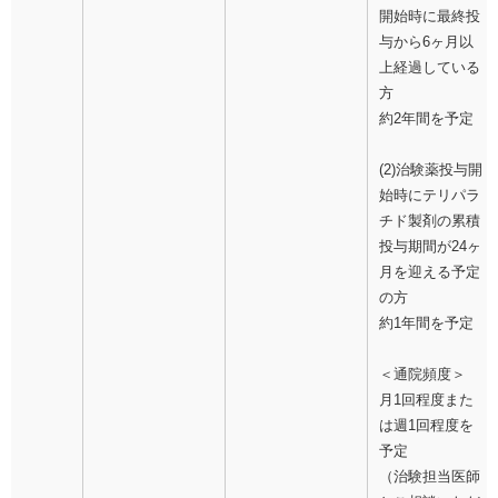
開始時に最終投
与から6ヶ月以
上経過している
方
約2年間を予定
(2)治験薬投与開
始時にテリパラ
チド製剤の累積
投与期間が24ヶ
月を迎える予定
の方
約1年間を予定
＜通院頻度＞
月1回程度また
は週1回程度を
予定
（治験担当医師