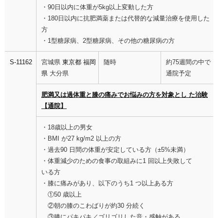
・90日以内に体重が5kg以上変動した方
・180日以内に抗肥満薬または代替的な減量治療を使用した
方
・1型糖尿病、2型糖尿病、その他の糖尿病の方
S-11162
宮城県
東京都
福岡
随時
約75週間の中で
県
大分県
通院予定
肥満又は過体重と膝の痛みでお悩みの方を対象とし た治験
【通院】
・18歳以上の男女
・BMI が27 kg/m2 以上の方
・過去90 日間の体重が安定している方（±5%未満）
・体重減少のための食事の取組みに1 回以上失敗して
いる方
・膝に痛みがあり、以下のうち1 つ以上ある方
①50 歳以上
②朝の膝のこわばりが約30 分続く
③膝にパキパキ／ゴリゴリした音・感触がある