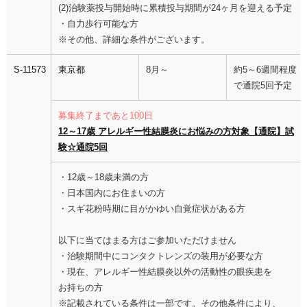
(2)治験薬投与開始時に累積投与期間が24ヶ月を迎える予定
・自力歩行可能な方
※その他、詳細な条件がございます。
S-11573
東京都
8月～
約5～6週間程度
で通院5回予定
募集終了まであと100日
12～17歳 アレルギー性結膜炎にお悩みの方対象【通院】試
験☆通院5回
・12歳～18歳未満の方
・日本国内にお住まいの方
・スギ花粉時期に目がかゆい自覚症状がある方
以下に当てはまる方はご参加いただけません
・治験期間中にコンタクトレンズの装用が必要な方
・現在、アレルギー性結膜炎以外の活動性の眼疾患を
お持ちの方
※記載されている条件は一部です。その他条件により、