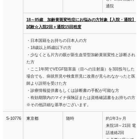
通院
18～85歳 加齢黄斑変性症にお悩みの方対象【入院・通院】
試験☆入院2回＋通院15回程度
・日本国籍をお持ちの日本人の方
・18歳以上85歳以下の方
・少なくとも片方の眼が新生血管型加齢黄斑変性と診断され
た方
・ここ1年間でVEGF阻害薬（目への注射薬）を3回投与した
場合でも、病状所見や検査所見に改善が見られなかったと医
師より説明を受けた方
・診療情報提供書もしくは診断書の手配が可能な方
・有効期限内のマイナ保険証または資格確認書をお持ちの方
※その他詳細な基準がございます。
S-10776
東京都
随時
約1年3ヶ月
来院18～21回 電
話連絡2回