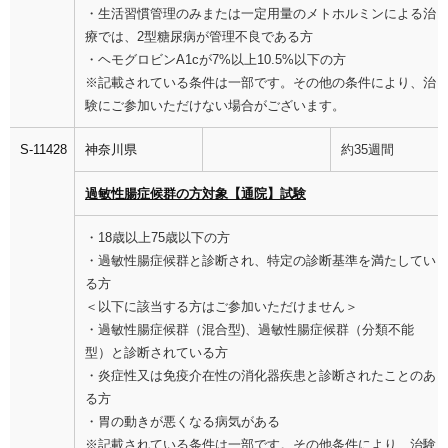
・生活習慣管理のみまたは一定用量のメトホルミンによる治
療では、2型糖尿病が管理不良である方
・ヘモグロビンA1cが7%以上10.5%以下の方
※記載されている条件は一部です。その他の条件により、治
験にご参加いただけない場合がございます。
S-11428
神奈川県
約35週間
過敏性腸症候群の方対象【通院】試験
・18歳以上75歳以下の方
・過敏性腸症候群と診断され、特定の診断基準を満たしてい
る方
＜以下に該当する方はご参加いただけません＞
・過敏性腸症候群（混合型)、過敏性腸症候群（分類不能
型）と診断されている方
・炎症性又は免疫介在性の消化器疾患と診断されたことのあ
る方
・胃の動きが悪くなる病気がある
※記載されている条件は一部です。その他条件により、治験