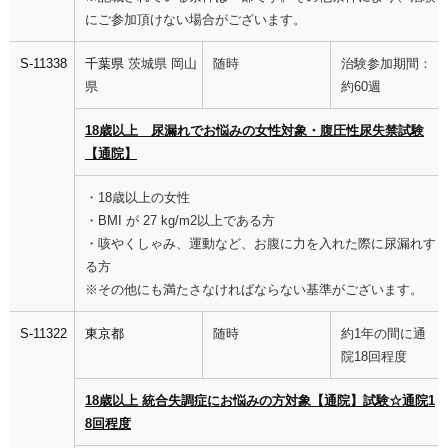
にご参加頂けない場合がございます。
S-11338
千葉県
茨城県 岡山
随時
治験参加期間：
県
約60週
18歳以上 尿漏れでお悩みの女性対象・腹圧性尿失禁試験
【通院】
・18歳以上の女性
・BMI が 27 kg/m2以上である方
・咳やくしゃみ、運動など、お腹に力を入れた際に尿漏れす
る方
※その他にも満たさなければならない基準がございます。
S-11322
東京都
随時
約1年の間に通
院18回程度
18歳以上 統合失調症にお悩みの方対象【通院】試験☆通院1
8回程度