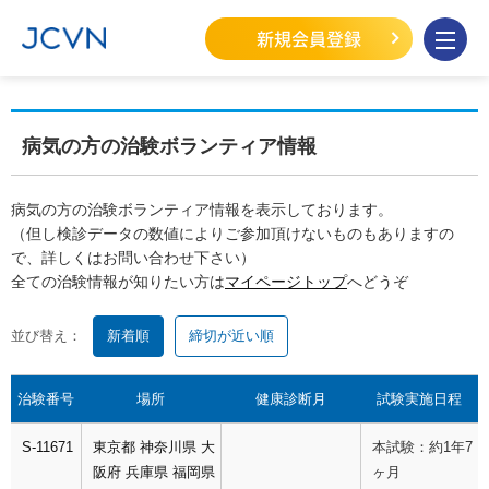
新規会員登録
病気の方の治験ボランティア情報
病気の方の治験ボランティア情報を表示しております。
（但し検診データの数値によりご参加頂けないものもありますの
で、詳しくはお問い合わせ下さい）
全ての治験情報が知りたい方は
マイページトップ
へどうぞ
並び替え：
新着順
締切が近い順
治験番号
場所
健康診断月
試験実施日程
S-11671
東京都
神奈川県
大
本試験：約1年7
阪府
兵庫県
福岡県
ヶ月