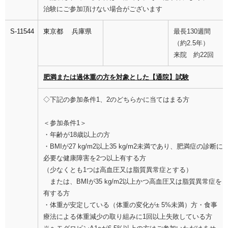
治験にご参加頂けない場合がございます
S-11544
東京都
兵庫県
最長130週間
（約2.5年）
来院 約22回
肥満または過体重の方を対象とした【通院】試験
◇下記の参加条件1、2のどちらかに当てはまる方
＜参加条件1＞
・年齢が18歳以上の方
・BMIが27 kg/m2以上35 kg/m2未満であり、肥満症の診断に
必要な健康障害を2つ以上有する方
（少なくとも1つは高血圧又は脂質異常症とする）
または、BMIが35 kg/m2以上かつ高血圧又は脂質異常症を
有する方
・体重が安定している（体重の変化が± 5%未満）方・食事
療法による体重減少の取り組みに1回以上失敗している方