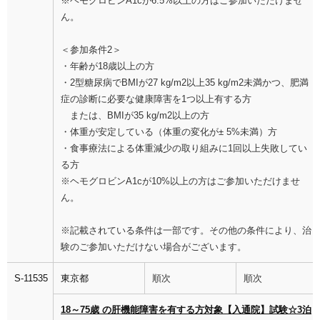
※ヘモグロビンA1cが6.5%以上の方はご参加いただけませ
ん。
＜参加条件2＞
・年齢が18歳以上の方
・2型糖尿病でBMIが27 kg/m2以上35 kg/m2未満かつ、肥満
症の診断に必要な健康障害を1つ以上有する方
または、BMIが35 kg/m2以上の方
・体重が安定している（体重の変化が± 5%未満）方
・食事療法による体重減少の取り組みに1回以上失敗してい
る方
※ヘモグロビンA1cが10%以上の方はご参加いただけませ
ん。
※記載されている条件は一部です。その他の条件により、治
験のご参加いただけない場合がございます。
S-11535
東京都
順次
順次
18～75歳 の肝機能障害を有する方対象【入通院】試験☆3泊