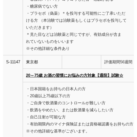
・糖尿病でない方
・プラセボ（偽薬）＊を投与する可能性にご了承いただ
ける方 （本治験では治験薬もしくはプラセボを投与して
いただきます）
＊見た目などは治験薬と同じですが、有効成分が含ま
れていないものをいいます
※その他詳細な条件あり
S-11147
東京都
評価期間56週間
20～75歳 お酒の習慣にお悩みの方対象【通院】試験☆
・日本国籍をお持ちの日本人の方
・20歳以上75歳以下の方
・ご自身で飲酒量のコントロールが難しい方
・飲酒をやめたい、または飲酒量を減らしたい方
・自己注射が可能な方
・有効期限内のマイナ保険証または資格確認書をお持ちの方
※その他詳細な基準がございます。