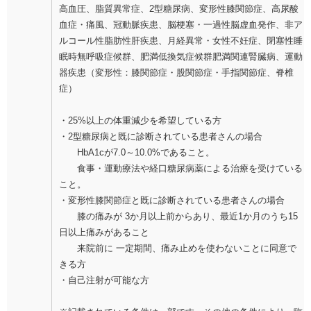
高血圧、脂質異常症、2型糖尿病、変形性膝関節症、高尿酸
血症・痛風、冠動脈疾患、脳梗塞・一過性脳虚血発作、非ア
ルコール性脂肪性肝疾患、月経異常・女性不妊症、閉塞性睡
眠時無呼吸症候群、肥満低換気症候群肥満関連腎臓病、運動
器疾患（変形性：膝関節症・股関節症・手指関節症、脊椎
症）
・25%以上の体重減少を希望している方
・2型糖尿病と既に診断されている患者さんの場合
HbA1cが7.0～10.0%であること。
食事・運動療法や経口糖尿病薬による治療を受けている
こと。
・変形性膝関節症と既に診断されている患者さんの場合
膝の痛みが 3か月以上前からあり、最近1か月のうち15
日以上痛みがあること
来院前に 一定期間、痛み止めを使わないことに同意で
きる方
・自己注射が可能な方