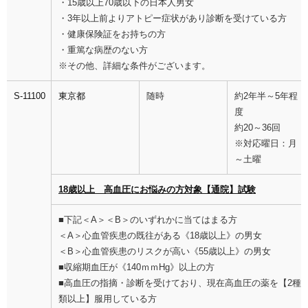
・15歳以上70歳以下の日本人男女
・3年以上前よりアトピー症状があり診断を受けている方
・健康保険証をお持ちの方
・重篤な病歴のない方
※その他、詳細な条件がございます。
S-11100
東京都
随時
約2年半～5年程
度
約20～36回
※対応曜日：月
～土曜
18歳以上 高血圧にお悩みの方対象【通院】試験
■下記＜A＞＜B＞のいずれかに当てはまる方
＜A＞心血管疾患の既往がある《18歳以上》の男女
＜B＞心血管疾患のリスクが高い《55歳以上》の男女
■収縮期血圧が《140ｍｍHg》以上の方
■高血圧の指摘・診断を受けており、現在高血圧の薬を【2種
類以上】服用している方