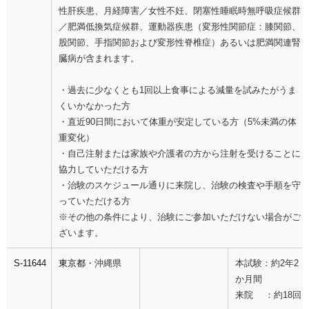
性肝疾患、月経障害／女性不妊、閉塞性睡眠時無呼吸症候群
／肥満低換気症候群、運動器疾患（変形性関節症：膝関節、
股関節、手指関節および変形性脊椎症）あるいは肥満関連腎
臓病が含まれます。
・過去に少なくとも1回以上食事による減量を試みたがうま
くいかなかった方
・直近90日間において体重が安定している方（5%未満の体
重変化）
・自己注射または家族や介護者の方から注射を受けることに
協力していただける方
・治験のスケジュール通りに来院し、治験の検査や手順を守
っていただける方
※その他の条件により、治験にご参加いただけない場合がご
ざいます。
S-11644
東京都
・沖縄県
本試験：約2年2
か月間
来院 ：約18回