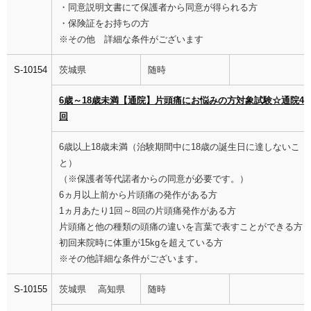
・同意説明文書にて保護者から同意が得られる方
・保険証をお持ちの方
※その他 詳細な条件がございます
S-10154
茨城県
随時
6歳～18歳未満【通院】片頭痛にお悩みの方対象試験☆通院4
回
6歳以上18歳未満（治験期間中に18歳の誕生日に達しないこ
と）
（※保護者等代諾者からの同意が必要です。）
6ヵ月以上前から片頭痛の発作がある方
1ヵ月あたり1回～8回の片頭痛発作がある方
片頭痛と他の種類の頭痛の違いを言葉で表すことができる方
初回来院時に体重が15kgを超えている方
※その他詳細な条件がございます。
S-10155
茨城県 高知県
随時