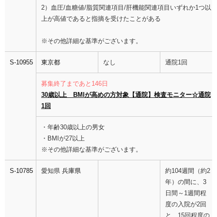
2）血圧/血糖値/脂質関連項目/肝機能関連項目いずれか1つ以
上が高値であると指摘を受けたことがある
※その他詳細な基準がございます。
S-10955
東京都
なし
通院1回
募集終了まであと146日
30歳以上 BMIが高めの方対象【通院】検査モニター☆通院
1回
・年齢30歳以上の男女
・BMIが27以上
※その他詳細な基準がございます。
S-10785
愛知県
兵庫県
約104週間（約2
年）の間に、3
日間～1週間程
度の入院が2回
と、15回程度の