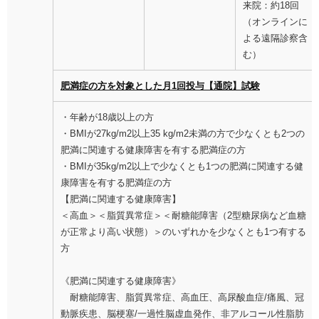
来院：約18回
（オンラインに
よる遠隔診察含
む）
肥満症の方を対象とした月1回投与【通院】試験
・年齢が18歳以上の方
・BMIが27kg/m2以上35 kg/m2未満の方で少なくとも2つの
肥満に関連する健康障害を有する肥満症の方
・BMIが35kg/m2以上で少なくとも1つの肥満に関連する健
康障害を有する肥満症の方
【肥満に関連する健康障害】
＜高血＞＜脂質異常症＞＜耐糖能障害（2型糖尿病など血糖
が正常より高い状態）＞のいずれかを少なくとも1つ有する
方
《肥満に関連する健康障害》
耐糖能障害、脂質異常症、高血圧、高尿酸血症/痛風、冠
動脈疾患、脳梗塞/一過性脳虚血発作、非アルコール性脂肪