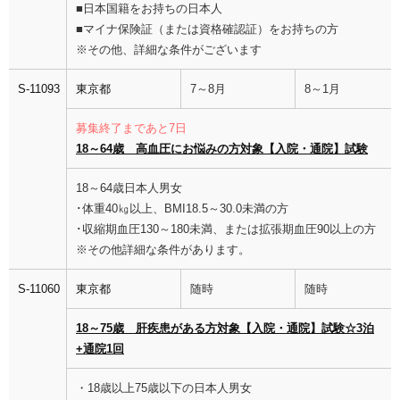
■日本国籍をお持ちの日本人
■マイナ保険証（または資格確認証）をお持ちの方
※その他、詳細な条件がございます
S-11093
東京都
7～8月
8～1月
募集終了まであと7日
18～64歳 高血圧にお悩みの方対象【入院・通院】試験
18～64歳日本人男女
･体重40㎏以上、BMI18.5～30.0未満の方
･収縮期血圧130～180未満、または拡張期血圧90以上の方
※その他詳細な条件があります。
S-11060
東京都
随時
随時
18～75歳 肝疾患がある方対象【入院・通院】試験☆3泊
+通院1回
・18歳以上75歳以下の日本人男女