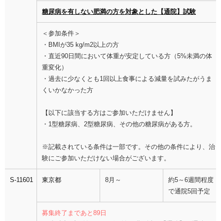
糖尿病を有しない肥満の方を対象とした【通院】試験
＜参加条件＞
・BMIが35 kg/m2以上の方
・直近90日間において体重が安定している方（5%未満の体
重変化）
・過去に少なくとも1回以上食事による減量を試みたがうま
くいかなかった方
【以下に該当する方はご参加いただけません】
・1型糖尿病、2型糖尿病、その他の糖尿病がある方。
※記載されている条件は一部です。その他の条件により、治
験にご参加いただけない場合がございます。
S-11601
東京都
8月～
約5～6週間程度
で通院5回予定
募集終了まであと89日