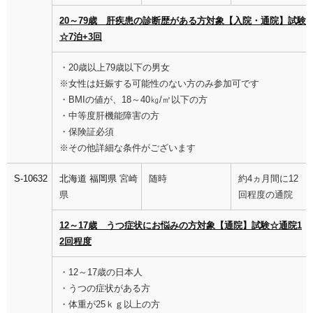
20～79歳 肝疾患の診断歴がある方対象【入院・通院】試験
☆7泊+3回
・20歳以上79歳以下の男女
※女性は妊娠する可能性のない方のみ参加可です
・BMIの値が、18～40㎏/㎡以下の方
・中等度肝機能障害の方
・保険証必須
※その他詳細な条件がございます
S-10632
北海道
福岡県
宮崎
随時
約4ヵ月間に12
県
回程度の通院
12～17歳 うつ症状にお悩みの方対象【通院】試験☆通院1
2回程度
・12～17歳の日本人
・うつの症状がある方
・体重が25ｋｇ以上の方