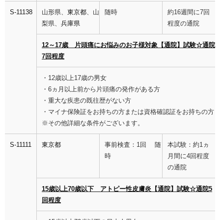
S-11138
山形県、
東京都
、山
随時
約16週間に7回
梨県、
兵庫県
程度の通院
12～17歳 片頭痛にお悩みのお子様対象【通院】試験☆通院
7回程度
・12歳以上17歳の男女
・6ヵ月以上前から片頭痛の発作がある方
・重大な疾患の既往歴がない方
・マイナ保険証をお持ちの方または資格確認証をお持ちの方
※その他詳細な条件がございます。
S-11111
東京都
事前検査：1回 随
本試験：約1ヵ
時
月間に4回程度
の通院
15歳以上70歳以下 アトピー性皮膚炎【通院】試験☆通院5
回程度