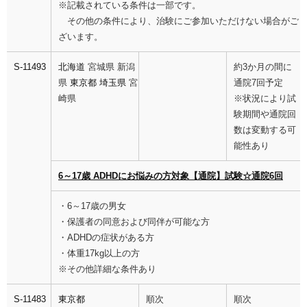
※記載されている条件は一部です。
その他の条件により、治験にご参加いただけない場合がご
ざいます。
S-11493
北海道
宮城県 新潟
約3か月の間に
県
東京都
埼玉県
宮
通院7回予定
崎県
※状況により試
験期間や通院回
数は変動する可
能性あり
6～17歳 ADHDにお悩みの方対象【通院】試験☆通院6回
・6～17歳の男女
・保護者の同意および同伴が可能な方
・ADHDの症状がある方
・体重17kg以上の方
※その他詳細な条件あり
S-11483
東京都
順次
順次