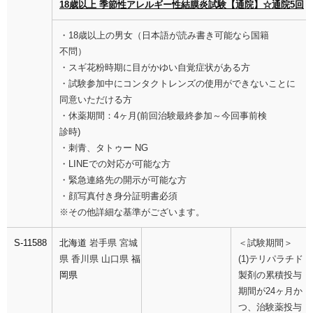
18歳以上 季節性アレルギー性結膜炎試験【通院】☆通院5回
・18歳以上の男女（日本語が読み書き可能なら国籍
不問）
・スギ花粉時期に目がかゆい自覚症状がある方
・試験参加中にコンタクトレンズの使用ができないことに
同意いただける方
・休薬期間：4ヶ月(前回治験最終参加～今回事前検
診時)
・刺青、タトゥー NG
・LINEでの対応が可能な方
・緊急連絡先の開示が可能な方
・顔写真付き身分証明書必須
※その他詳細な基準がございます。
S-11588
北海道
岩手県 宮城
＜試験期間＞
県 香川県 山口県
福
(1)テリパラチド
岡県
製剤の累積投与
期間が24ヶ月か
つ、治験薬投与