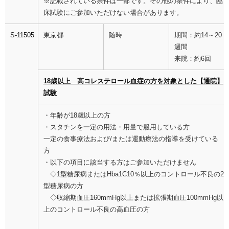
※記載されている条件は一部です。その他の条件により、臨
床試験にご参加いただけない場合があります。
S-11505
東京都
随時
期間：約14～20
週間
来院：約6回
18歳以上 高コレステロール血症の方を対象とした【通院】
試験
・年齢が18歳以上の方
・スタチンを一定の用法・用量で服用している方
一定の食事療法および/または運動療法の指導を受けている
方
・以下の項目に該当する方はご参加いただけません
◇1型糖尿病またはHba1C10％以上のコントロール不良の2
型糖尿病の方
◇収縮期血圧160mmHg以上または拡張期血圧100mmHg以
上のコントロール不良の高血圧の方