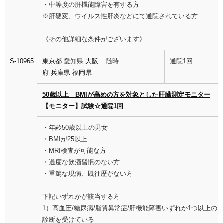
・中等度の肝機能障害を有する方
※肝硬変、ウイルス性肝炎などにて通院されている方
《その他詳細な条件がございます》
S-10965
東京都
愛知県
大阪
随時
通院1回
府
兵庫県
福岡県
50歳以上 BMIが高めの方を対象とした肝臓測定モニター
【モニター】試験☆通院1回
・年齢50歳以上の男女
・BMIが25以上
・MRI検査が可能な方
・過度な飲酒習慣のない方
・重篤な現病、既往歴がない方
下記いずれかが該当する方
1）高血圧/糖尿病/脂質異常症/肝機能障害いずれか1つ以上の
診断を受けている