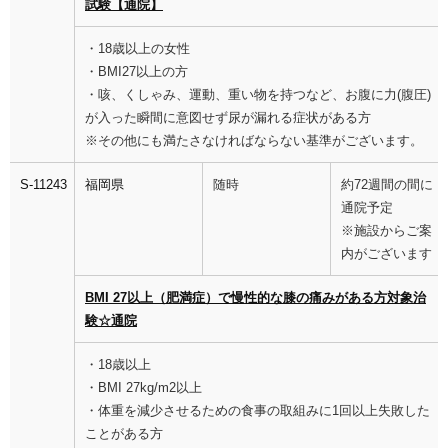
試験【通院】
・18歳以上の女性
・BMI27以上の方
・咳、くしゃみ、運動、重い物を持つなど、お腹に力(腹圧)
が入った瞬間に意図せず尿が漏れる症状がある方
※その他にも満たさなければならない基準がございます。
S-11243
福岡県
随時
約72週間の間に
通院予定
※施設からご案
内がございます
BMI 27以上（肥満症）で慢性的な膝の痛みがある方対象治
験☆通院
・18歳以上
・BMI 27kg/m2以上
・体重を減少させるための食事の取組みに1回以上失敗した
ことがある方