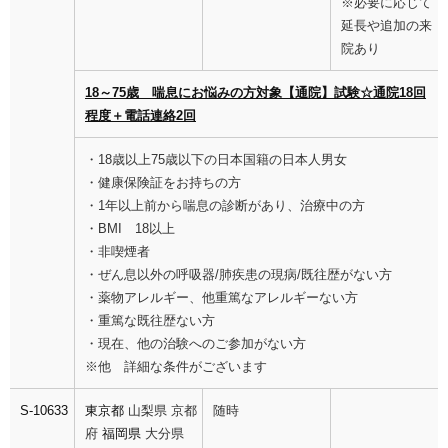
※必要に応じて
延長や追加の来
院あり
18～75歳 喘息にお悩みの方対象【通院】試験☆通院18回
程度＋電話連絡2回
・18歳以上75歳以下の日本国籍の日本人男女
・健康保険証をお持ちの方
・1年以上前から喘息の診断があり、治療中の方
・BMI 18以上
・非喫煙者
・ぜん息以外の呼吸器/肺疾患の現病/既往歴がない方
・薬物アレルギー、他重篤なアレルギーない方
・重篤な既往歴ない方
・現在、他の治験へのご参加がない方
※他 詳細な条件がございます
S-10633
東京都
山梨県 京都
随時
府
福岡県
大分県