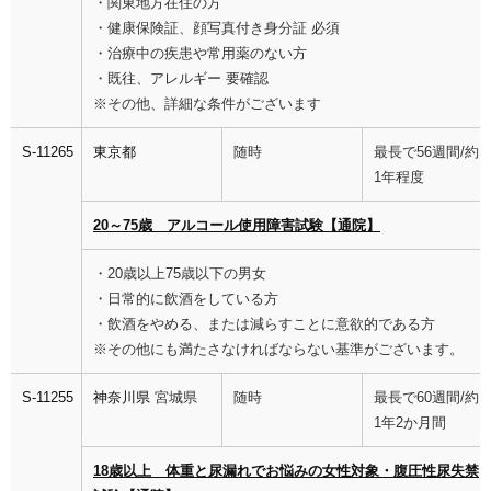
・関東地方在住の方
・健康保険証、顔写真付き身分証 必須
・治療中の疾患や常用薬のない方
・既往、アレルギー 要確認
※その他、詳細な条件がございます
S-11265
東京都
随時
最長で56週間/約
1年程度
20～75歳 アルコール使用障害試験【通院】
・20歳以上75歳以下の男女
・日常的に飲酒をしている方
・飲酒をやめる、または減らすことに意欲的である方
※その他にも満たさなければならない基準がございます。
S-11255
神奈川県
宮城県
随時
最長で60週間/約
1年2か月間
18歳以上 体重と尿漏れでお悩みの女性対象・腹圧性尿失禁