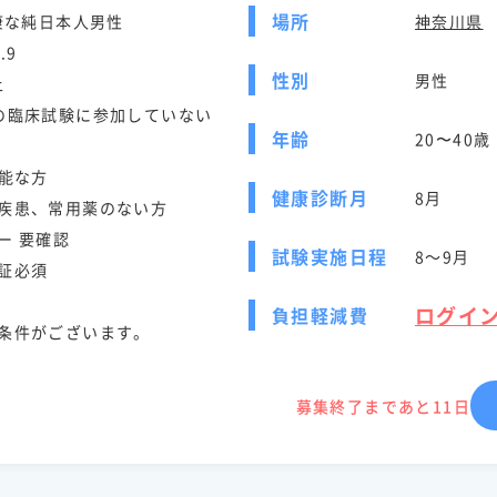
場所
康な純日本人男性
神奈川県
.9
性別
男性
上
の臨床試験に参加していない
年齢
20〜40歳
可能な方
健康診断月
8月
疾患、常用薬のない方
ー 要確認
試験実施日程
8～9月
証必須
ログイ
負担軽減費
条件がございます。
募集終了まであと11日