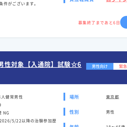
条件がございます。
募集終了まであと6日
康男性対象【入通院】試験☆6
男性向け
緊急
場所
本人健常男性
東京都
9
性別
男性
 NG
026/5/22以降の治験参加歴
年齢
18〜45歳