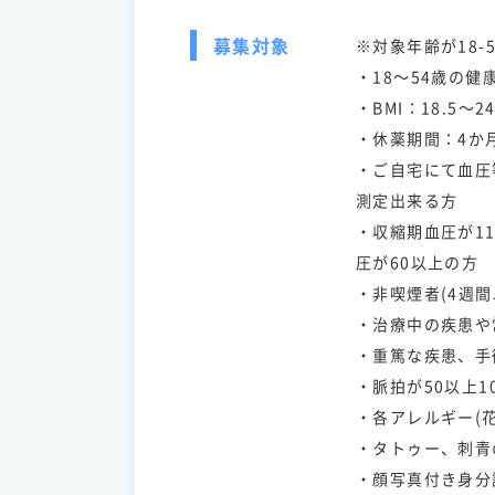
募集対象
※対象年齢が18-
・18～54歳の健
・BMI：18.5～2
・休薬期間：4か
・ご自宅にて血圧
測定出来る方
・収縮期血圧が11
圧が60以上の方
・非喫煙者(4週
・治療中の疾患や
・重篤な疾患、手
・脈拍が50以上1
・各アレルギー(
・タトゥー、刺青
・顔写真付き身分