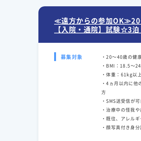
≪遠方からの参加OK≫2
【入院・通院】試験☆3泊
募集対象
・20～40歳の健
・BMI：18.5～24
・体重：61kg以
・4ヵ月以内に他
方
・SMS送受信が
・治療中の怪我や
・既往、アレルギ
・顔写真付き身分