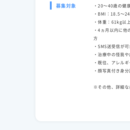
募集対象
・20～40歳の健
・BMI：18.5～24
・体重：61kg以
・4ヵ月以内に他
方
・SMS送受信が
・治療中の怪我や
・既往、アレルギ
・顔写真付き身分
※その他、詳細な