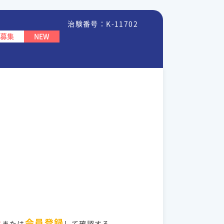
治験番号：K-11702
募集
NEW
ン
会員登録
または
して確認する