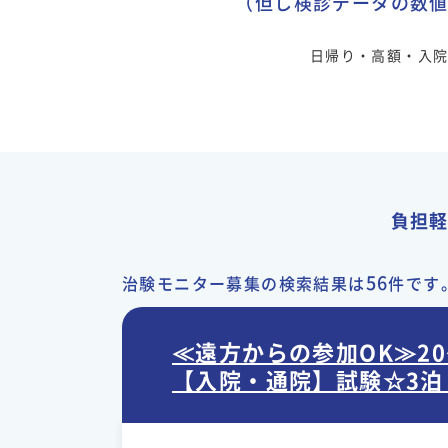
（但し検診データの数
日帰り・高額・入
負担
56
治験モニター募集の検索結果は
件です
≪遠方からの参加OK≫2
【入院・通院】試験☆3泊