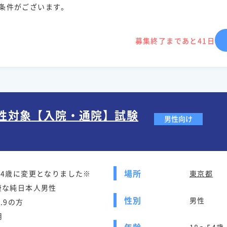
条件がございます。
募集終了まであと41日
男性対象【入院・通院】試験
男性向け
場所
54歳に変更となりました※
東京都
康な純日本人男性
性別
男性
4.9の方
月