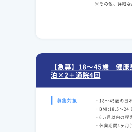
※その他、詳細な
【急募】18～45歳 健
泊×2＋通院4回
募集対象
・18～45歳の日
・BMI:18.5～24.
・6ヵ月以内の喫煙
・休薬期間4ヶ月(2