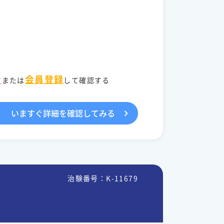
ン
会員登録
または
して確認する
いますぐ詳細を確認してみる
治験番号：K-11679