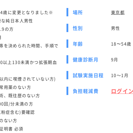
場所
54歳に変更となりました※
東京都
康な純日本人男性
性別
男性
4.9の方
月
年齢
18〜54歳
等を決められた時間、手順で
健康診断月
9月
0以上130未満かつ拡張期血
試験実施日程
10～1月
間以内に喫煙されていない方)
常用薬のない方
ログイ
負担軽減費
術、既往歴のない方
00回/分未満の方
花粉症含む)要確認
のない方
証明書 必須