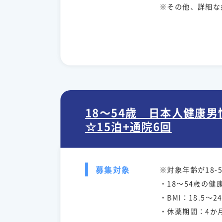
※その他、詳細な
18～54歳 日本人健康
☆15泊+通院6回
募集対象
※対象年齢が18-
・18～54歳の健
・BMI：18.5～2
・休薬期間：4か