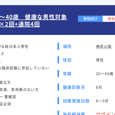
0～40歳 健康な男性対象
男性向け
緊急
×2回+通院4回
場所
康な純日本人男性
神奈川県
.9
性別
男性
上
の臨床試験に参加していない
年齢
20〜40歳
可能な方
健康診断月
8月
疾患、常用薬のない方
ー 要確認
試験実施日程
8～9月
証必須
ログイ
負担軽減費