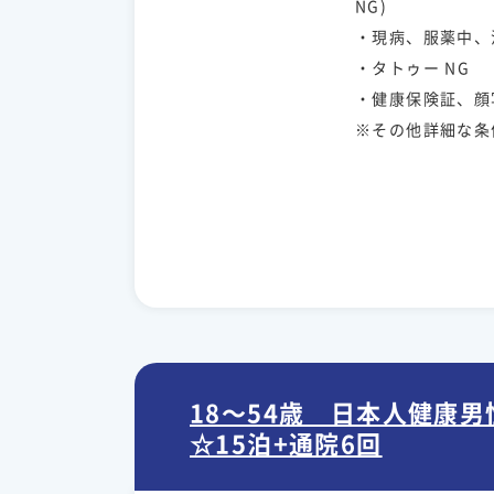
NG)
・現病、服薬中、
・タトゥー NG
・健康保険証、顔
※その他詳細な条
18～54歳 日本人健康
☆15泊+通院6回