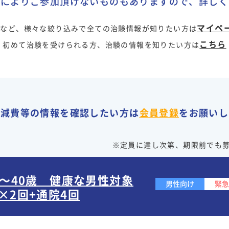
値によりご参加頂けないものもありますので、詳しく
マイペ
院など、様々な絞り込みで全ての治験情報が知りたい方は
こちら
初めて治験を受けられる方、治験の情報を知りたい方は
軽減費等の情報を確認したい方は
会員登録
をお願いし
。
※定員に達し次第、期限前でも
0～40歳 健康な男性対象
男性向け
緊急
×2回+通院4回