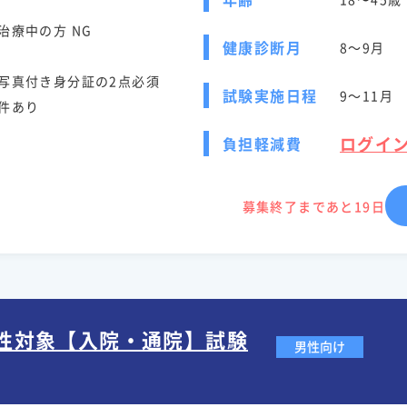
治療中の方 NG
健康診断月
8～9月
写真付き身分証の2点必須
試験実施日程
9～11月
件あり
ログイ
負担軽減費
募集終了まであと19日
男性対象【入院・通院】試験
男性向け