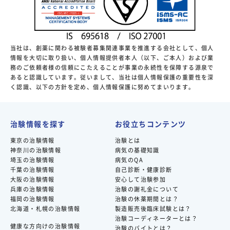
当社は、創薬に関わる被験者募集関連事業を推進する会社として、個人
情報を大切に取り扱い、個人情報提供者本人（以下、ご本人）および業
務のご依頼者様の信頼にこたえることが事業の永続性を保障する源泉で
あると認識しています。従いまして、当社は個人情報保護の重要性を深
く認識、以下の方針を定め、個人情報保護に努めてまいります。
治験情報を探す
お役立ちコンテンツ
東京の治験情報
治験とは
神奈川の治験情報
病気の基礎知識
埼玉の治験情報
病気のQA
千葉の治験情報
自己診断・健康診断
大阪の治験情報
安心して治験参加
兵庫の治験情報
治験の謝礼金について
福岡の治験情報
治験の休薬期間とは？
北海道・札幌の治験情報
製造販売後臨床試験とは？
治験コーディネーターとは？
健康な方向けの治験情報
治験のバイトとは？