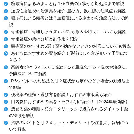
糖尿病によるめまいとは？低血糖の症状から対処法まで解説
逆流性食道炎の治療薬を紹介-選び方、飲む際の注意点も解説
糖尿病による頭痛とは？血糖値による原因から治療方法まで解
説
骨粗鬆症（骨粗しょう症）の症状-原因や特長についても解説
骨粗鬆症の薬の分類と副作用を紹介！
頭痛薬のおすすめ5選！薬が効かないときの対応についても解説
あせもにおすすめの薬を紹介！受診はした方が良い？予防はで
きる？
高齢者がRSウイルスに感染すると重症化する？症状や治療法、
予防法について解説
RSウイルスの対処法とは？症状から咳がひどい場合の対処法ま
で解説
便秘薬の種類・選び方を解説！おすすめ市販薬も紹介
口内炎におすすめの薬をトラブル別に紹介！【2024年最新版】
痩せる薬の種類を紹介！クリニックで処方されるダイエット薬
の特徴を解説
治験のバイトとは？メリット・デメリットや注意点、報酬につ
いて解説