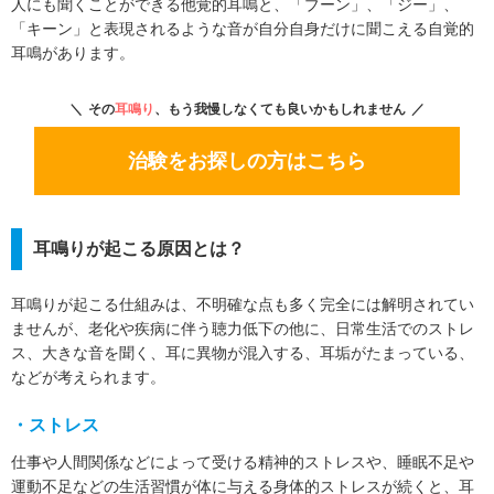
人にも聞くことができる他覚的耳鳴と、「ブーン」、「ジー」、
対価を受け取っているものでもありません。
「キーン」と表現されるような音が自分自身だけに聞こえる自覚的
3. 本コラムに記載されている商品名やサービス名は、それぞ
耳鳴があります。
れの提供元または権利者に帰属する商標または登録商標で
す。
その
耳鳴り
、もう我慢しなくても良いかもしれません
4. 前述の内容に関連して、読者の皆さまに万一何らかの不利
益や損害が発生した場合でも、当社はその一切について責任
治験をお探しの方はこちら
を負いかねます。
5. 本コラムに関する個別のお問合せには一切応じておりませ
んが事実と異なる誤った記載があった場合はご指摘のご連絡
耳鳴りが起こる原因とは？
を頂けますと幸いです。
耳鳴りが起こる仕組みは、不明確な点も多く完全には解明されてい
ませんが、老化や疾病に伴う聴力低下の他に、日常生活でのストレ
ス、大きな音を聞く、耳に異物が混入する、耳垢がたまっている、
などが考えられます。
・ストレス
仕事や人間関係などによって受ける精神的ストレスや、睡眠不足や
運動不足などの生活習慣が体に与える身体的ストレスが続くと、耳