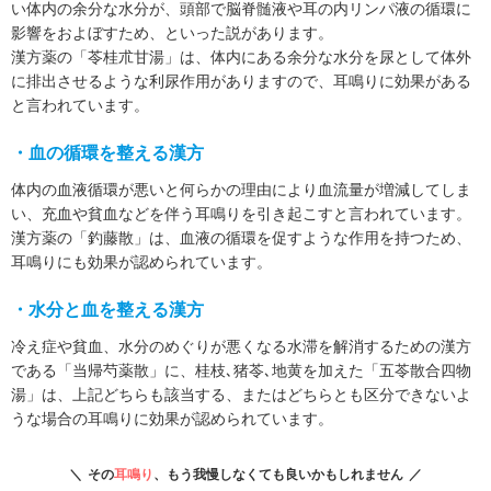
い体内の余分な水分が、頭部で脳脊髄液や耳の内リンパ液の循環に
影響をおよぼすため、といった説があります。
漢方薬の「苓桂朮甘湯」は、体内にある余分な水分を尿として体外
に排出させるような利尿作用がありますので、耳鳴りに効果がある
と言われています。
・血の循環を整える漢方
体内の血液循環が悪いと何らかの理由により血流量が増減してしま
い、充血や貧血などを伴う耳鳴りを引き起こすと言われています。
漢方薬の「釣藤散」は、血液の循環を促すような作用を持つため、
耳鳴りにも効果が認められています。
・水分と血を整える漢方
冷え症や貧血、水分のめぐりが悪くなる水滞を解消するための漢方
である「当帰芍薬散」に、桂枝､猪苓､地黄を加えた「五苓散合四物
湯」は、上記どちらも該当する、またはどちらとも区分できないよ
うな場合の耳鳴りに効果が認められています。
その
耳鳴り
、もう我慢しなくても良いかもしれません