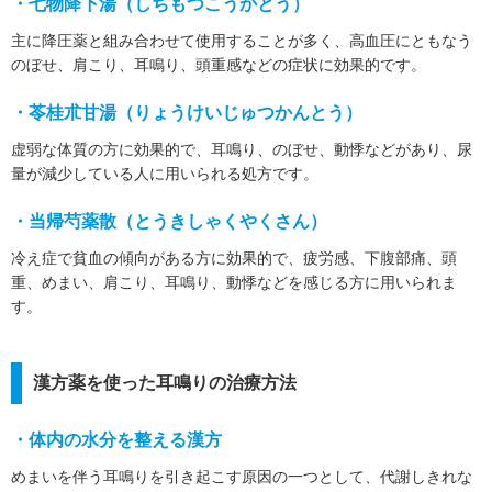
・七物降下湯（しちもつこうかとう）
主に降圧薬と組み合わせて使用することが多く、高血圧にともなう
のぼせ、肩こり、耳鳴り、頭重感などの症状に効果的です。
・苓桂朮甘湯（りょうけいじゅつかんとう）
虚弱な体質の方に効果的で、耳鳴り、のぼせ、動悸などがあり、尿
量が減少している人に用いられる処方です。
・当帰芍薬散（とうきしゃくやくさん）
冷え症で貧血の傾向がある方に効果的で、疲労感、下腹部痛、頭
重、めまい、肩こり、耳鳴り、動悸などを感じる方に用いられま
す。
漢方薬を使った耳鳴りの治療方法
・体内の水分を整える漢方
めまいを伴う耳鳴りを引き起こす原因の一つとして、代謝しきれな