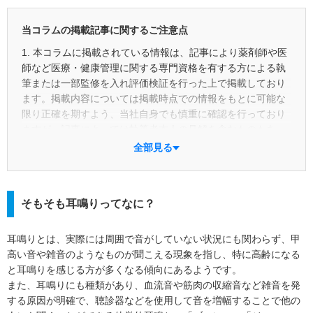
当コラムの掲載記事に関するご注意点
1. 本コラムに掲載されている情報は、記事により薬剤師や医
師など医療・健康管理に関する専門資格を有する方による執
筆または一部監修を入れ評価検証を行った上で掲載しており
ます。掲載内容については掲載時点での情報をもとに可能な
限り正確を期すよう、当社自身でも慎重に確認を行っており
ますが、記事によっては執筆者本人の見解を含むものもあ
り、正確性や最新性あるいは具体的な成果を保証するもので
全部見る
はありません。あくまでも読者の皆さまご自身の判断と責任
において参考としてご利用ください。また、掲載後の状況変
化等により予告なく記事の修正・更新・削除を行う場合があ
そもそも耳鳴りってなに？
ります。
2. 本コラムにおける一般用医薬品に関する情報は、読者や消
耳鳴りとは、実際には周囲で音がしていない状況にも関わらず、甲
費者の皆さまが適切な商品選択を行えるよう支援することを
高い音や雑音のようなものが聞こえる現象を指し、特に高齢になる
目的に作成しているものです。また、当該コラムの主な眼目
と耳鳴りを感じる方が多くなる傾向にあるようです。
は「商品」ではなく「成分」にあり、特定商品の広告目的や
また、耳鳴りにも種類があり、血流音や筋肉の収縮音など雑音を発
誘引を企図したものではありません。併せて、特定の医薬品
する原因が明確で、聴診器などを使用して音を増幅することで他の
メーカーや販売業者から紹介や販売を目的とした報酬などの