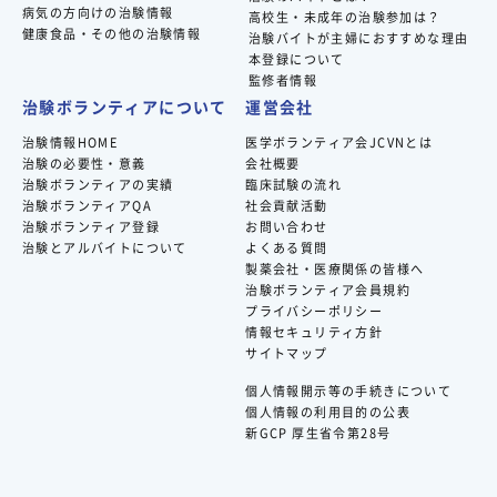
病気の方向けの治験情報
高校生・未成年の治験参加は？
健康食品・その他の治験情報
治験バイトが主婦におすすめな理由
本登録について
監修者情報
治験ボランティアについて
運営会社
治験情報HOME
医学ボランティア会JCVNとは
治験の必要性・意義
会社概要
治験ボランティアの実績
臨床試験の流れ
治験ボランティアQA
社会貢献活動
治験ボランティア登録
お問い合わせ
治験とアルバイトについて
よくある質問
製薬会社・医療関係の皆様へ
治験ボランティア会員規約
プライバシーポリシー
情報セキュリティ方針
サイトマップ
個人情報開示等の手続きについて
個人情報の利用目的の公表
新GCP 厚生省令第28号