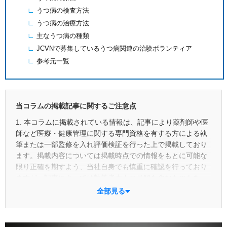
うつ病の検査方法
うつ病の治療方法
主なうつ病の種類
JCVNで募集しているうつ病関連の治験ボランティア
参考元一覧
当コラムの掲載記事に関するご注意点
1. 本コラムに掲載されている情報は、記事により薬剤師や医
師など医療・健康管理に関する専門資格を有する方による執
筆または一部監修を入れ評価検証を行った上で掲載しており
ます。掲載内容については掲載時点での情報をもとに可能な
限り正確を期すよう、当社自身でも慎重に確認を行っており
ますが、記事によっては執筆者本人の見解を含むものもあ
り、正確性や最新性あるいは具体的な成果を保証するもので
全部見る
はありません。あくまでも読者の皆さまご自身の判断と責任
において参考としてご利用ください。また、掲載後の状況変
化等により予告なく記事の修正・更新・削除を行う場合があ