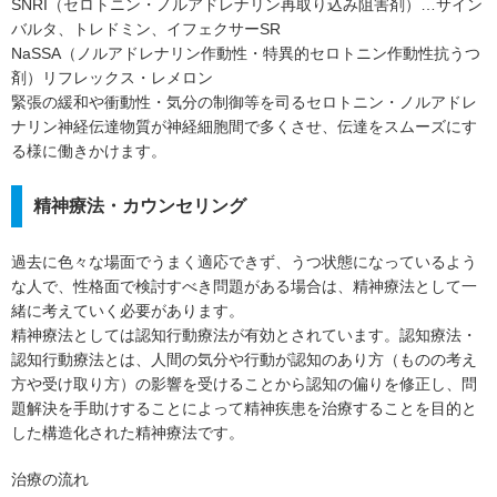
SNRI（セロトニン・ノルアドレナリン再取り込み阻害剤）…サイン
バルタ、トレドミン、イフェクサーSR
NaSSA（ノルアドレナリン作動性・特異的セロトニン作動性抗うつ
剤）リフレックス・レメロン
緊張の緩和や衝動性・気分の制御等を司るセロトニン・ノルアドレ
ナリン神経伝達物質が神経細胞間で多くさせ、伝達をスムーズにす
る様に働きかけます。
精神療法・カウンセリング
過去に色々な場面でうまく適応できず、うつ状態になっているよう
な人で、性格面で検討すべき問題がある場合は、精神療法として一
緒に考えていく必要があります。
精神療法としては認知行動療法が有効とされています。認知療法・
認知行動療法とは、人間の気分や行動が認知のあり方（ものの考え
方や受け取り方）の影響を受けることから認知の偏りを修正し、問
題解決を手助けすることによって精神疾患を治療することを目的と
した構造化された精神療法です。
治療の流れ