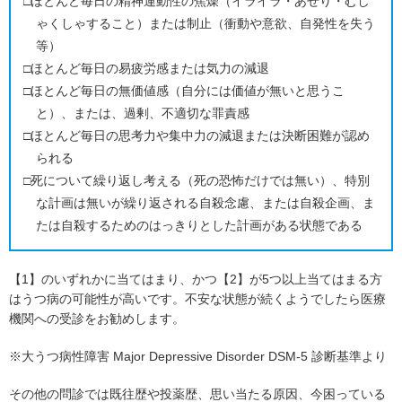
□ほとんど毎日の精神運動性の焦燥（イライラ・あせり・むし
ゃくしゃすること）または制止（衝動や意欲、自発性を失う
等）
□ほとんど毎日の易疲労感または気力の減退
□ほとんど毎日の無価値感（自分には価値が無いと思うこ
と）、または、過剰、不適切な罪責感
□ほとんど毎日の思考力や集中力の減退または決断困難が認め
られる
□死について繰り返し考える（死の恐怖だけでは無い）、特別
な計画は無いが繰り返される自殺念慮、または自殺企画、ま
たは自殺するためのはっきりとした計画がある状態である
【1】のいずれかに当てはまり、かつ【2】が5つ以上当てはまる方
はうつ病の可能性が高いです。不安な状態が続くようでしたら医療
機関への受診をお勧めします。
※大うつ病性障害 Major Depressive Disorder DSM-5 診断基準より
その他の問診では既往歴や投薬歴、思い当たる原因、今困っている