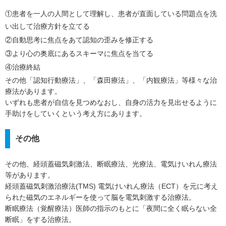
①患者を一人の人間として理解し、患者が直面している問題点を洗
い出して治療方針を立てる
②自動思考に焦点をあて認知の歪みを修正する
③より心の奥底にあるスキーマに焦点を当てる
④治療終結
その他「認知行動療法」、「森田療法」、「内観療法」等様々な治
療法があります。
いずれも患者が自信を見つめなおし、自身の活力を見出せるように
手助けをしていくという考え方にあります。
その他
その他、経頭蓋磁気刺激法、断眠療法、光療法、電気けいれん療法
等があります。
経頭蓋磁気刺激治療法(TMS) 電気けいれん療法（ECT）を元に考え
られた磁気のエネルギーを使って脳を電気刺激する治療法。
断眠療法（覚醒療法）医師の指示のもとに「夜間に全く眠らない全
断眠」をする治療法。