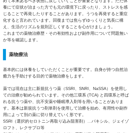
めて本来あるべき状態に戻していくことが重要となります。ただ休
養にて症状が治まった方でも元の環境下に戻ったり、ストレスを感
じることで再発したりすることがあります。うつを再発すると重症
化すると言われています。回復までは焦らずゆっくりと気長に構
え、生活のリズムを規則正しくすることを心がけましょう。
これまでの薬物治療歴・その有効性および副作用について問題無い
か等を確認します。
薬物療法
基本的には休養をしていただくことが重要です。自身が持つ自然治
癒力を手助けする目的で薬物治療をします。
薬では現在は主に新規抗うつ薬（SSRI、SNRI、NaSSA）を使用し
ての治療が勧められています。その他三環系 (TCA) と四環系と呼ば
れる抗うつ薬や、抗不安薬や睡眠導入剤等を用いることがありま
す。基本は新規抗うつ剤単剤を使用して治療を始め、有用性や副作
用によって別の薬に切り替えていく形です。
SSRI（選択的セロトニン再取り込み阻害剤）…パキシル、ジェイゾ
ロフト、レクサプロ等