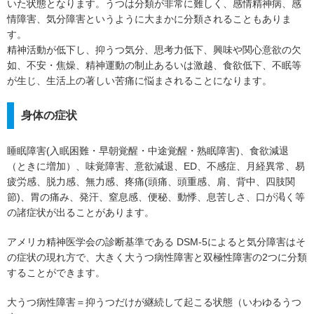
いた状態となります。うつは分類が非常に難しく、感情精神病、感
情障害、気分障害というように大まかに分類されることもありま
す。
精神活動が低下し、抑うつ気分、思考力低下、興味や関心意欲の欠
如、不安・焦燥、精神運動の制止あるいは激越、食欲低下、不眠等
が生じ、生活上の著しい苦痛に悩まされることになります。
身体の症状
睡眠障害(入眠困難・早朝覚醒・中途覚醒・熟眠障害)、食欲減退
（ときに増加）、味覚障害、意欲減退、ED、不感症、月経異常、易
疲労感、脱力感、無力感、疼痛(頭痛、頭重感、肩、背中、四肢関
節)、胃の痛み、発汗、窒息感、便秘、動悸、息苦しさ、口が渇く等
の諸症状が出ることがあります。
アメリカ精神医学会の診断基準である DSM-5によると気分障害はそ
の症状の現れ方で、大きく大うつ病性障害と双極性障害の2つに分類
することができます。
大うつ病性障害＝抑うつだけが継続して起こる状態（いわゆるうつ