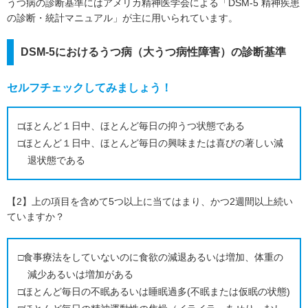
うつ病の診断基準にはアメリカ精神医学会による「DSM-5 精神疾患
の診断・統計マニュアル」が主に用いられています。
DSM-5におけるうつ病（大うつ病性障害）の診断基準
セルフチェックしてみましょう！
□ほとんど１日中、ほとんど毎日の抑うつ状態である
□ほとんど１日中、ほとんど毎日の興味または喜びの著しい減
退状態である
【2】上の項目を含めて5つ以上に当てはまり、かつ2週間以上続い
ていますか？
□食事療法をしていないのに食欲の減退あるいは増加、体重の
減少あるいは増加がある
□ほとんど毎日の不眠あるいは睡眠過多(不眠または仮眠の状態)