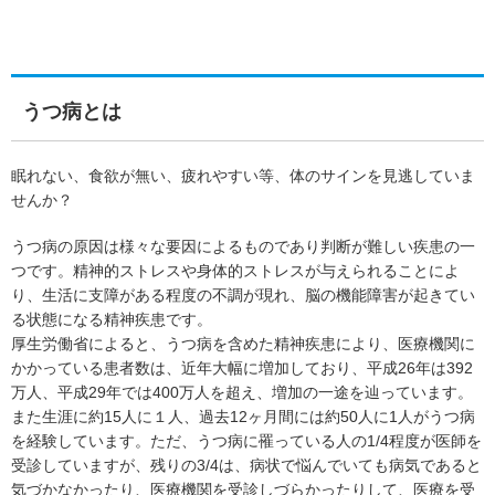
うつ病とは
眠れない、食欲が無い、疲れやすい等、体のサインを見逃していま
せんか？
うつ病の原因は様々な要因によるものであり判断が難しい疾患の一
つです。精神的ストレスや身体的ストレスが与えられることによ
り、生活に支障がある程度の不調が現れ、脳の機能障害が起きてい
る状態になる精神疾患です。
厚生労働省によると、うつ病を含めた精神疾患により、医療機関に
かかっている患者数は、近年大幅に増加しており、平成26年は392
万人、平成29年では400万人を超え、増加の一途を辿っています。
また生涯に約15人に１人、過去12ヶ月間には約50人に1人がうつ病
を経験しています。ただ、うつ病に罹っている人の1/4程度が医師を
受診していますが、残りの3/4は、病状で悩んでいても病気であると
気づかなかったり、医療機関を受診しづらかったりして、医療を受