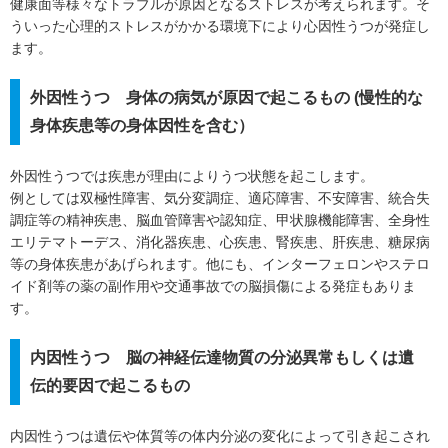
健康面等様々なトラブルが原因となるストレスが考えられます。そ
ういった心理的ストレスがかかる環境下により心因性うつが発症し
ます。
外因性うつ 身体の病気が原因で起こるもの (慢性的な
身体疾患等の身体因性を含む）
外因性うつでは疾患が理由によりうつ状態を起こします。
例としては双極性障害、気分変調症、適応障害、不安障害、統合失
調症等の精神疾患、脳血管障害や認知症、甲状腺機能障害、全身性
エリテマトーデス、消化器疾患、心疾患、腎疾患、肝疾患、糖尿病
等の身体疾患があげられます。他にも、インターフェロンやステロ
イド剤等の薬の副作用や交通事故での脳損傷による発症もありま
す。
内因性うつ 脳の神経伝達物質の分泌異常もしくは遺
伝的要因で起こるもの
内因性うつは遺伝や体質等の体内分泌の変化によって引き起こされ