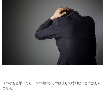
ります。
2. 本コラムにおける一般用医薬品に関する情報は、読者や消
費者の皆さまが適切な商品選択を行えるよう支援することを
目的に作成しているものです。また、当該コラムの主な眼目
は「商品」ではなく「成分」にあり、特定商品の広告目的や
誘引を企図したものではありません。併せて、特定の医薬品
メーカーや販売業者から紹介や販売を目的とした報酬などの
対価を受け取っているものでもありません。
3. 本コラムに記載されている商品名やサービス名は、それぞ
れの提供元または権利者に帰属する商標または登録商標で
す。
4. 前述の内容に関連して、読者の皆さまに万一何らかの不利
益や損害が発生した場合でも、当社はその一切について責任
を負いかねます。
うつかもと思ったら…うつ病になるのは決して特別なことではあり
5. 本コラムに関する個別のお問合せには一切応じておりませ
ません。
んが事実と異なる誤った記載があった場合はご指摘のご連絡
を頂けますと幸いです。