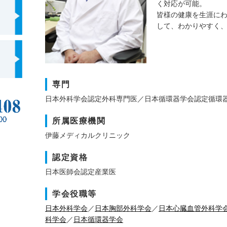
く対応が可能。
皆様の健康を生涯に
して、わかりやすく
専門
日本外科学会認定外科専門医／日本循環器学会認定循環
所属医療機関
伊藤メディカルクリニック
認定資格
日本医師会認定産業医
学会役職等
日本外科学会
／
日本胸部外科学会
／
日本心臓血管外科学
科学会
／
日本循環器学会