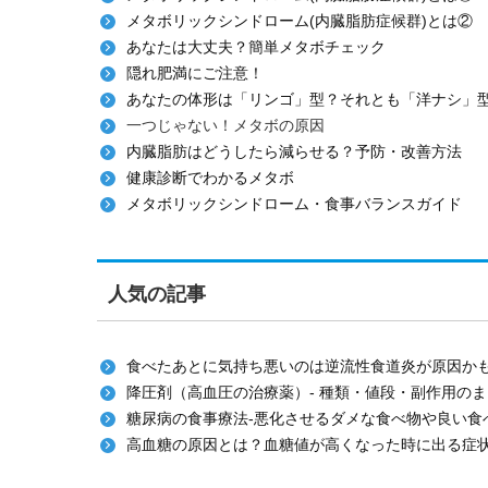
メタボリックシンドローム(内臓脂肪症候群)とは②
あなたは大丈夫？簡単メタボチェック
隠れ肥満にご注意！
あなたの体形は「リンゴ」型？それとも「洋ナシ」
一つじゃない！メタボの原因
内臓脂肪はどうしたら減らせる？予防・改善方法
健康診断でわかるメタボ
メタボリックシンドローム・食事バランスガイド
人気の記事
食べたあとに気持ち悪いのは逆流性食道炎が原因か
降圧剤（高血圧の治療薬）- 種類・値段・副作用の
糖尿病の食事療法-悪化させるダメな食べ物や良い食
高血糖の原因とは？血糖値が高くなった時に出る症