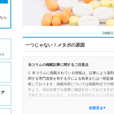
こちら
【掲載日】2
一つじゃない！メタボの原因
当コラムの掲載記事に関するご注意点
1. 本コラムに掲載されている情報は、記事により薬
関する専門資格を有する方による執筆または一部監修
載しております。掲載内容については掲載時点での情
すよう、当社自身でも慎重に確認を行っておりますが
見解を含むものもあり、正確性や最新性あるいは具体
りません。あくまでも読者の皆さまご自身の判断と責
ださい。また、掲載後の状況変化等により予告なく記
全部見る
合があります。