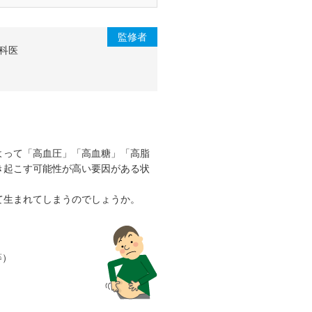
読者や消費者の皆さまが適切な商
るものです。また、当該コラム
監修者
商品の広告目的や誘引を企図し
膚科医
ーや販売業者から紹介や販売を
ありません。
、それぞれの提供元または権利者
かの不利益や損害が発生した場合
よって「高血圧」「高血糖」「高脂
き起こす可能性が高い要因がある状
おりませんが事実と異なる誤った
です。
て生まれてしまうのでしょうか。
等）