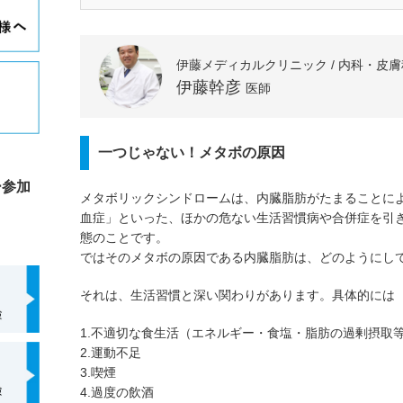
2. 本コラムにおける一般用医薬品に関する情報は、
品選択を行えるよう支援することを目的に作成してい
の主な眼目は「商品」ではなく「成分」にあり、特定
伊藤メディカルクリニック / 内科・皮
たものではありません。併せて、特定の医薬品メーカ
伊藤幹彦
医師
目的とした報酬などの対価を受け取っているものでも
3. 本コラムに記載されている商品名やサービス名は
に帰属する商標または登録商標です。
一つじゃない！メタボの原因
4. 前述の内容に関連して、読者の皆さまに万一何ら
ー参加
メタボリックシンドロームは、内臓脂肪がたまることに
でも、当社はその一切について責任を負いかねます。
血症」といった、ほかの危ない生活習慣病や合併症を引
5. 本コラムに関する個別のお問合せには一切応じて
態のことです。
記載があった場合はご指摘のご連絡を頂けますと幸い
ではそのメタボの原因である内臓脂肪は、どのようにし
それは、生活習慣と深い関わりがあります。具体的には
1.不適切な食生活（エネルギー・食塩・脂肪の過剰摂取
2.運動不足
3.喫煙
4.過度の飲酒