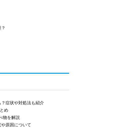
型？
も？症状や対処法も紹介
まとめ
べ物を解説
状や原因について