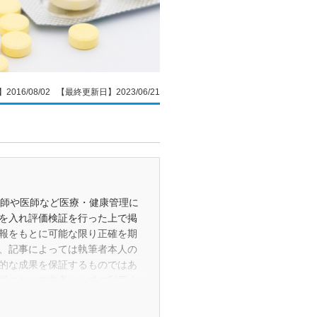
016/08/02 【最終更新日】2023/06/21
剤師や医師など医療・健康管理に
を入れ評価検証を行った上で掲
報をもとに可能な限り正確を期
、記事によっては執筆者本人の
的な成果を保証するものではあ
任において参考としてご利用く
事の修正・更新・削除を行う場