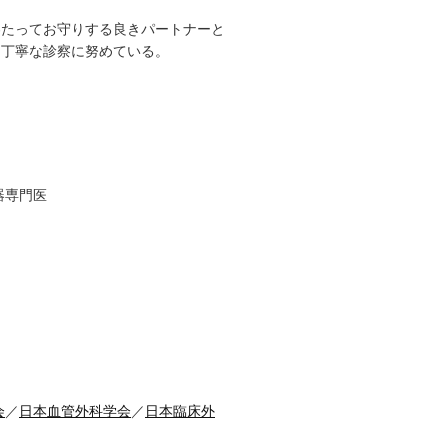
わたってお守りする良きパートナーと
、丁寧な診察に努めている。
器専門医
会
／
日本血管外科学会
／
日本臨床外