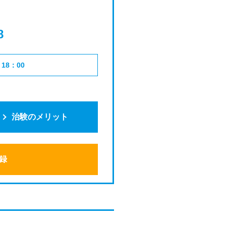
8
18：00
治験のメリット
録