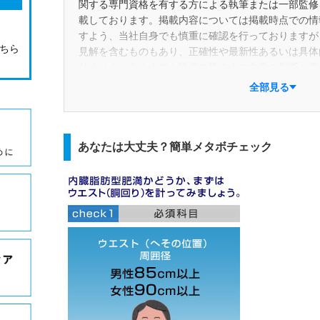
関する専門資格を有する方による執筆または一部監修
載しております。掲載内容については掲載時点での情
すよう、当社自身でも慎重に確認を行っておりますが
こちら
見解を含むものもあり、正確性や最新性あるいは具体
りません。あくまでも読者の皆さまご自身の判断と責
ださい。また、掲載後の状況変化等により予告なく記
全部見る
合があります。
2. 本コラムにおける一般用医薬品に関する情報は、
品選択を行えるよう支援することを目的に作成してい
あなたは大丈夫？簡単メタボチェック
の主な眼目は「商品」ではなく「成分」にあり、特定
たものではありません。併せて、特定の医薬品メーカ
目的とした報酬などの対価を受け取っているものでも
3. 本コラムに記載されている商品名やサービス名は
に帰属する商標または登録商標です。
4. 前述の内容に関連して、読者の皆さまに万一何ら
でも、当社はその一切について責任を負いかねます。
5. 本コラムに関する個別のお問合せには一切応じて
記載があった場合はご指摘のご連絡を頂けますと幸い