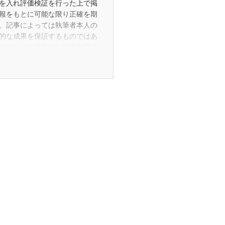
を入れ評価検証を行った上で掲
報をもとに可能な限り正確を期
、記事によっては執筆者本人の
的な成果を保証するものではあ
任において参考としてご利用く
事の修正・更新・削除を行う場
読者や消費者の皆さまが適切な商
るものです。また、当該コラム
商品の広告目的や誘引を企図し
ーや販売業者から紹介や販売を
ありません。
、それぞれの提供元または権利者
かの不利益や損害が発生した場合
おりませんが事実と異なる誤った
です。