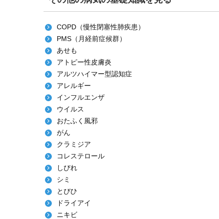
COPD（慢性閉塞性肺疾患）
PMS（月経前症候群）
あせも
アトピー性皮膚炎
アルツハイマー型認知症
アレルギー
インフルエンザ
ウイルス
おたふく風邪
がん
クラミジア
コレステロール
しびれ
シミ
とびひ
ドライアイ
ニキビ