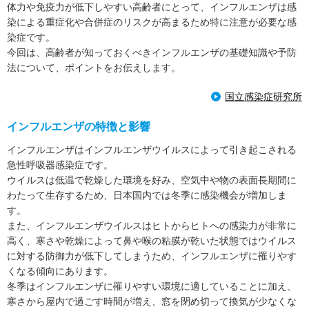
体力や免疫力が低下しやすい高齢者にとって、インフルエンザは感
誘引を企図したものではありません。併せて、特定の医薬品
染による重症化や合併症のリスクが高まるため特に注意が必要な感
メーカーや販売業者から紹介や販売を目的とした報酬などの
染症です。
対価を受け取っているものでもありません。
今回は、高齢者が知っておくべきインフルエンザの基礎知識や予防
3. 本コラムに記載されている商品名やサービス名は、それぞ
法について、ポイントをお伝えします。
れの提供元または権利者に帰属する商標または登録商標で
す。
国立感染症研究所
4. 前述の内容に関連して、読者の皆さまに万一何らかの不利
インフルエンザの特徴と影響
益や損害が発生した場合でも、当社はその一切について責任
を負いかねます。
インフルエンザはインフルエンザウイルスによって引き起こされる
急性呼吸器感染症です。
5. 本コラムに関する個別のお問合せには一切応じておりませ
ウイルスは低温で乾燥した環境を好み、空気中や物の表面長期間に
んが事実と異なる誤った記載があった場合はご指摘のご連絡
わたって生存するため、日本国内では冬季に感染機会が増加しま
を頂けますと幸いです。
す。
また、インフルエンザウイルスはヒトからヒトへの感染力が非常に
高く、寒さや乾燥によって鼻や喉の粘膜が乾いた状態ではウイルス
に対する防御力が低下してしまうため、インフルエンザに罹りやす
くなる傾向にあります。
冬季はインフルエンザに罹りやすい環境に適していることに加え、
寒さから屋内で過ごす時間が増え、窓を閉め切って換気が少なくな