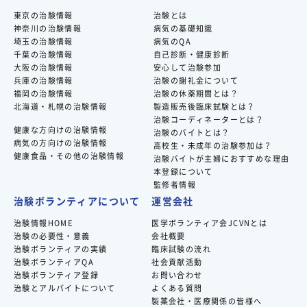
東京の治験情報
治験とは
神奈川の治験情報
病気の基礎知識
埼玉の治験情報
病気のQA
千葉の治験情報
自己診断・健康診断
大阪の治験情報
安心して治験参加
兵庫の治験情報
治験の謝礼金について
福岡の治験情報
治験の休薬期間とは？
北海道・札幌の治験情報
製造販売後臨床試験とは？
治験コーディネーターとは？
健康な方向けの治験情報
治験のバイトとは？
病気の方向けの治験情報
高校生・未成年の治験参加は？
健康食品・その他の治験情報
治験バイトが主婦におすすめな理由
本登録について
監修者情報
治験ボランティアについて
運営会社
治験情報HOME
医学ボランティア会JCVNとは
治験の必要性・意義
会社概要
治験ボランティアの実績
臨床試験の流れ
治験ボランティアQA
社会貢献活動
治験ボランティア登録
お問い合わせ
治験とアルバイトについて
よくある質問
製薬会社・医療関係の皆様へ