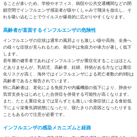
ることが多いため、学校やオフィス、病院や公共交通機関などの閉
鎖空間でインフルエンザ感染者が咳やくしゃみで飛沫を放出し、そ
れを吸い込むことでウイルスが爆発的に広がりやすくなります。
高齢者が直面するインフルエンザの危険性
インフルエンザの症状は通常の風邪よりも激しい咳や高熱、全身へ
の様々な症状が見られるため、発症中は免疫力や体力が著しく低下
します。
若年層の健常者であればインフルエンザが重症化することはほとん
どありませんが、乳幼児、高齢者、妊婦、持病がある方などは重症
化リスクが高く、海外ではインフルエンザによる死亡者数の約9割は
高齢者であると報告されています。
特に高齢者は、老化による免疫力や内臓機能の低下により、肺炎や
気管支炎をはじめとした合併症を併発する可能性が高くなります。
また、たとえ重症化までは至らずとも激しい全身症状による食欲低
下により栄養失調状態になったり、寝たきりの原因となったりする
こともあるので注意が必要です。
インフルエンザの感染メカニズムと経路