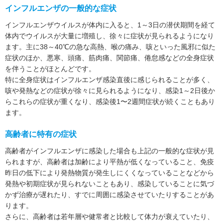
インフルエンザの一般的な症状
インフルエンザウイルスが体内に入ると、1～3日の潜伏期間を経て
体内でウイルスが大量に増殖し、徐々に症状が見られるようになり
ます。主に38～40℃の急な高熱、喉の痛み、咳といった風邪に似た
症状のほか、悪寒、頭痛、筋肉痛、関節痛、倦怠感などの全身症状
を伴うことがほとんどです。
特に全身症状はインフルエンザ感染直後に感じられることが多く、
咳や発熱などの症状が徐々に見られるようになり、感染1～2日後か
らこれらの症状が重くなり、感染後1〜2週間症状が続くこともあり
ます。
高齢者に特有の症状
高齢者がインフルエンザに感染した場合も上記の一般的な症状が見
られますが、高齢者は加齢により平熱が低くなっていること、免疫
昨日の低下により発熱物質が発生しにくくなっていることなどから
発熱や初期症状が見られないこともあり、感染していることに気づ
かず治療が遅れたり、すでに周囲に感染させていたりすることがあ
ります。
さらに、高齢者は若年層や健常者と比較して体力が衰えていたり、