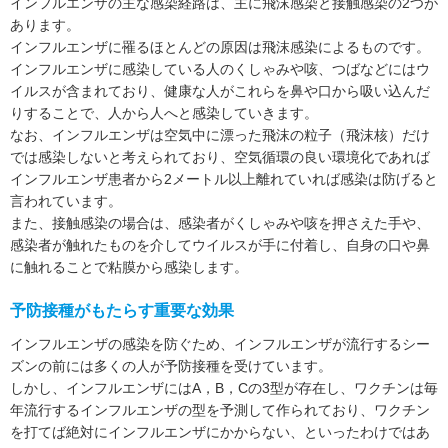
インフルエンザの主な感染経路は、主に飛沫感染と接触感染の2つが
あります。
インフルエンザに罹るほとんどの原因は飛沫感染によるものです。
インフルエンザに感染している人のくしゃみや咳、つばなどにはウ
イルスが含まれており、健康な人がこれらを鼻や口から吸い込んだ
りすることで、人から人へと感染していきます。
なお、インフルエンザは空気中に漂った飛沫の粒子（飛沫核）だけ
では感染しないと考えられており、空気循環の良い環境化であれば
インフルエンザ患者から2メートル以上離れていれば感染は防げると
言われています。
また、接触感染の場合は、感染者がくしゃみや咳を押さえた手や、
感染者が触れたものを介してウイルスが手に付着し、自身の口や鼻
に触れることで粘膜から感染します。
予防接種がもたらす重要な効果
インフルエンザの感染を防ぐため、インフルエンザが流行するシー
ズンの前には多くの人が予防接種を受けています。
しかし、インフルエンザにはA，B，Cの3型が存在し、ワクチンは毎
年流行するインフルエンザの型を予測して作られており、ワクチン
を打てば絶対にインフルエンザにかからない、といったわけではあ