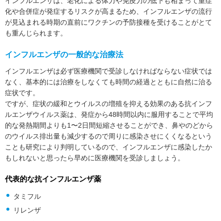
インフルエンザは、老化による体力や免疫力の低下も相まって重症
化や合併症が発症するリスクが高まるため、インフルエンザの流行
が見込まれる時期の直前にワクチンの予防接種を受けることがとて
も重んじられます。
インフルエンザの一般的な治療法
インフルエンザは必ず医療機関で受診しなければならない症状では
なく、基本的には治療をしなくても時間の経過とともに自然に治る
症状です。
ですが、症状の緩和とウイルスの増殖を抑える効果のある抗インフ
ルエンザウイルス薬は、発症から48時間以内に服用することで平均
的な発熱期間よりも1〜2日間短縮させることができ、鼻やのどから
のウイルス排出量も減少するので周りに感染させにくくなるという
ことも研究により判明しているので、インフルエンザに感染したか
もしれないと思ったら早めに医療機関を受診しましょう。
代表的な抗インフルエンザ薬
タミフル
リレンザ