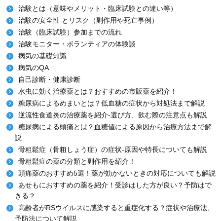
治験とは（意味やメリット・臨床試験との違い等）
治験の安全性 とリスク（副作用や死亡事例）
治験（臨床試験）参加までの流れ
治験モニター・ボランティアの体験談
病気の基礎知識
病気のQA
自己診断・健康診断
水虫に効く治療薬とは？おすすめの市販薬を紹介！
糖尿病によるめまいとは？低血糖の症状から対処法まで解説
逆流性食道炎の治療薬を紹介-選び方、飲む際の注意点も解説
糖尿病による頭痛とは？血糖値による原因から治療方法まで解
説
骨粗鬆症（骨粗しょう症）の症状-原因や特長についても解説
骨粗鬆症の薬の分類と副作用を紹介！
頭痛薬のおすすめ5選！薬が効かないときの対応についても解説
あせもにおすすめの薬を紹介！受診はした方が良い？予防はで
きる？
高齢者がRSウイルスに感染すると重症化する？症状や治療法、
予防法について解説