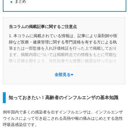
まとめ
当コラムの掲載記事に関するご注意点
1. 本コラムに掲載されている情報は、記事により薬剤師や医
師など医療・健康管理に関する専門資格を有する方による執
筆または一部監修を入れ評価検証を行った上で掲載しており
ます。掲載内容については掲載時点での情報をもとに可能な
限り正確を期すよう、当社自身でも慎重に確認を行っており
ますが、記事によっては執筆者本人の見解を含むものもあ
り、正確性や最新性あるいは具体的な成果を保証するもので
全部見る
はありません。あくまでも読者の皆さまご自身の判断と責任
において参考としてご利用ください。また、掲載後の状況変
化等により予告なく記事の修正・更新・削除を行う場合があ
知っておきたい！高齢者のインフルエンザの基本知識
ります。
2. 本コラムにおける一般用医薬品に関する情報は、読者や消
例年国内で多くの感染者を出すインフルエンザは、インフルエンザ
費者の皆さまが適切な商品選択を行えるよう支援することを
ウイルスによって引き起こされる高熱や喉の痛みはじめとする急性
目的に作成しているものです。また、当該コラムの主な眼目
呼吸器感染症です。
は「商品」ではなく「成分」にあり、特定商品の広告目的や