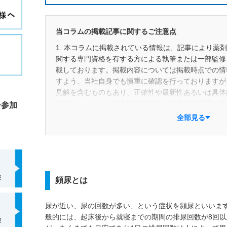
当コラムの掲載記事に関するご注意点
1. 本コラムに掲載されている情報は、記事により薬
関する専門資格を有する方による執筆または一部監修
載しております。掲載内容については掲載時点での情
すよう、当社自身でも慎重に確認を行っておりますが
見解を含むものもあり、正確性や最新性あるいは具体
りません。あくまでも読者の皆さまご自身の判断と責
ー参加
ださい。また、掲載後の状況変化等により予告なく記
全部見る
合があります。
2. 本コラムにおける一般用医薬品に関する情報は、
品選択を行えるよう支援することを目的に作成してい
の主な眼目は「商品」ではなく「成分」にあり、特定
たものではありません。併せて、特定の医薬品メーカ
頻尿とは
目的とした報酬などの対価を受け取っているものでも
3. 本コラムに記載されている商品名やサービス名は
尿が近い、尿の回数が多い、という症状を頻尿といいま
に帰属する商標または登録商標です。
般的には、起床後から就寝までの期間の排尿回数が8回