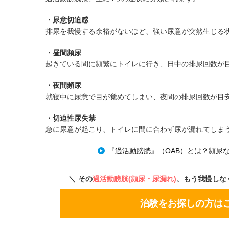
・尿意切迫感
排尿を我慢する余裕がないほど、強い尿意が突然生じる
・昼間頻尿
起きている間に頻繁にトイレに行き、日中の排尿回数が
・夜間頻尿
就寝中に尿意で目が覚めてしまい、夜間の排尿回数が目
・切迫性尿失禁
急に尿意が起こり、トイレに間に合わず尿が漏れてしま
『過活動膀胱』（OAB）とは？頻尿
その
過活動膀胱(頻尿・尿漏れ)
、もう我慢しな
治験をお探しの方は