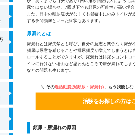
が、あくまでも目安であり1日の排尿回数は人によって異
4. 前述の内容に関連して、読者の皆さまに万一何ら
尿ではない場合や、7回以下でも頻尿の可能性が高い場
でも、当社はその一切について責任を負いかねます。
また、日中の頻尿症状がなくても就寝中にのみトイレが
5. 本コラムに関する個別のお問合せには一切応じて
する夜間頻尿といった症状もあります。
記載があった場合はご指摘のご連絡を頂けますと幸い
尿漏れとは
尿漏れとは尿失禁とも呼び、自分の意志と関係なく尿が
頻尿は尿意を感じることや排尿頻度が増えてしまうとは
ロールすることができますが、尿漏れは排尿をコントロ
イレに行けない場面など思わぬところで尿が漏れてしまう
などの問題も生じます。
その
過活動膀胱(頻尿・尿漏れ)
、もう我慢しな
治験をお探しの方は
頻尿・尿漏れの原因