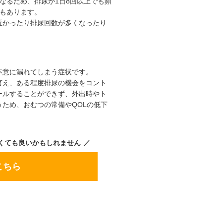
なるため、排尿が1日8回以上でも頻
かの不利益や損害が発生した場合
合もあります。
近かったり排尿回数が多くなったり
おりませんが事実と異なる誤った
です。
不意に漏れてしまう症状です。
言え、ある程度排尿の機会をコント
ールすることができず、外出時やト
ため、おむつの常備やQOLの低下
くても良いかもしれません
こちら