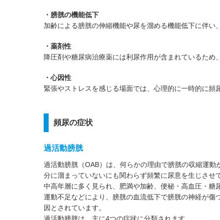
・膀胱の機能低下
加齢による膀胱の伸縮機能や尿を溜める機能低下に伴い
・薬剤性
降圧剤や糖尿病治療薬には利尿作用が含まれているため
・心因性
緊張やストレスを感じる場面では、心理的に一時的に頻
頻尿の症状
過活動膀胱
過活動膀胱（OAB）は、何らかの理由で膀胱の収縮運動
分に溜まっていないにも関わらず頻繁に尿意を生じさせ
中高年層に多く見られ、肥満や加齢、便秘・高血圧・糖
運動不足などにより、膀胱の血流低下で膀胱の神経が傷
因とされています。
過活動膀胱は、主に4つの症状に分類されます。