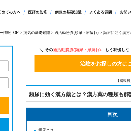
初めての方へ
医師の監修
病気の基礎知識
よくある質問
お問
ー情報TOP
病気の基礎知識
過活動膀胱(頻尿・尿漏れ)
頻尿に効く漢方
その
過活動膀胱(頻尿・尿漏れ)
、もう我慢しな
治験をお探しの方は
【掲載日】2
頻尿に効く漢方薬とは？漢方薬の種類も解
目次
頻尿とは