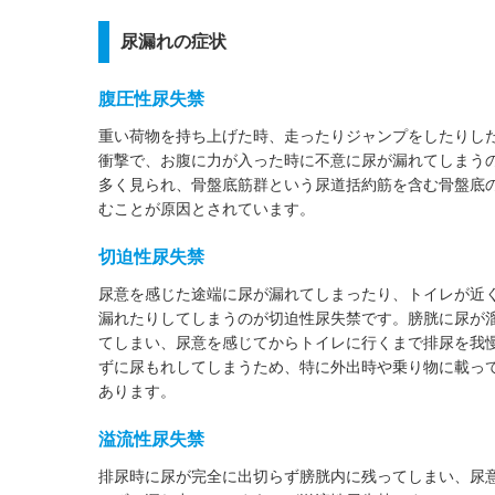
尿漏れの症状
腹圧性尿失禁
重い荷物を持ち上げた時、走ったりジャンプをしたりし
衝撃で、お腹に力が入った時に不意に尿が漏れてしまう
多く見られ、骨盤底筋群という尿道括約筋を含む骨盤底
むことが原因とされています。
切迫性尿失禁
尿意を感じた途端に尿が漏れてしまったり、トイレが近
漏れたりしてしまうのが切迫性尿失禁です。膀胱に尿が
てしまい、尿意を感じてからトイレに行くまで排尿を我
ずに尿もれしてしまうため、特に外出時や乗り物に載っ
あります。
溢流性尿失禁
排尿時に尿が完全に出切らず膀胱内に残ってしまい、尿