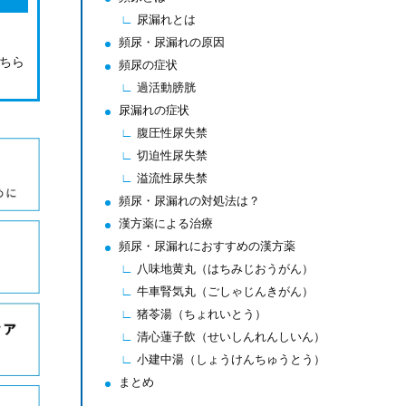
尿漏れとは
頻尿・尿漏れの原因
こちら
頻尿の症状
過活動膀胱
尿漏れの症状
腹圧性尿失禁
切迫性尿失禁
溢流性尿失禁
頻尿・尿漏れの対処法は？
漢方薬による治療
頻尿・尿漏れにおすすめの漢方薬
八味地黄丸（はちみじおうがん）
牛車腎気丸（ごしゃじんきがん）
猪苓湯（ちょれいとう）
清心蓮子飲（せいしんれんしいん）
小建中湯（しょうけんちゅうとう）
まとめ