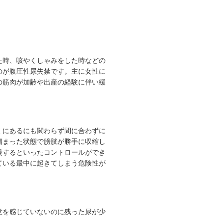
た時、咳やくしゃみをした時などの
のが腹圧性尿失禁です。主に女性に
の筋肉が加齢や出産の経験に伴い緩
くにあるにも関わらず間に合わずに
溜まった状態で膀胱が勝手に収縮し
慢するといったコントロールができ
ている最中に起きてしまう危険性が
意を感じていないのに残った尿が少