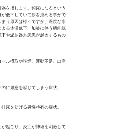
行為を指します。頻尿になるという
能が低下していて尿を溜める事がで
しまう原因は様々ですが、過度な水
による体温低下、加齢に伴う機能低
低下や泌尿器系疾患が起因するもの
コール摂取や喫煙、運動不足、出産
いのに尿意を感じてしまう症状。
、排尿を妨げる男性特有の症状。
症が起こり、炎症が神経を刺激して