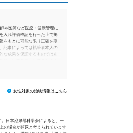
剤師や医師など医療・健康管理に
を入れ評価検証を行った上で掲
報をもとに可能な限り正確を期
、記事によっては執筆者本人の
的な成果を保証するものではあ
任において参考としてご利用く
事の修正・更新・削除を行う場
読者や消費者の皆さまが適切な商
るものです。また、当該コラム
女性対象の治験情報はこちら
商品の広告目的や誘引を企図し
ーや販売業者から紹介や販売を
ありません。
、それぞれの提供元または権利者
す。日本泌尿器科学会によると、一
以上の場合が頻尿と考えられています