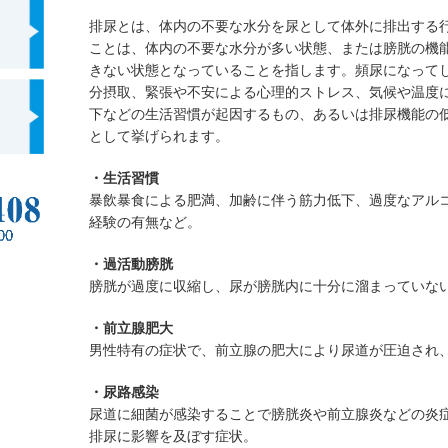
排尿とは、体内の不要な水分を尿として体外に排出する
ことは、体内の不要な水分が多い状態、または膀胱の機
きない状態となっていることを指します。頻尿になって
分摂取、緊張や不安による心理的ストレス、気候や温度
下などの生活習慣が起因するもの、あるいは排尿機能の
として挙げられます。
・生活習慣
暴飲暴食による肥満、加齢に伴う筋力低下、過度なアル
経験の有無など。
・過活動膀胱
膀胱が過度に収縮し、尿が膀胱内に十分に溜まっていな
・前立腺肥大
男性特有の症状で、前立腺の肥大により尿道が圧迫され
・尿路感染
尿道に細菌が感染することで膀胱炎や前立腺炎などの炎
排尿に影響を及ぼす症状。