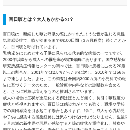
はありません。あくまでも読者の皆さまご自身の判断と責任
において参考としてご利用ください。また、掲載後の状況変
化等により予告なく記事の修正・更新・削除を行う場合があ
百日咳とは？大人もかかるの？
ります。
2. 本コラムにおける一般用医薬品に関する情報は、読者や消
百日咳は、断続した咳と呼吸の際にかすれたような音が生じる急性
費者の皆さまが適切な商品選択を行えるよう支援することを
気道感染症で、咳が治まるまで約100日間（3ヵ月程度）続くことか
目的に作成しているものです。また、当該コラムの主な眼目
ら、百日咳と呼ばれています。
は「商品」ではなく「成分」にあり、特定商品の広告目的や
乳幼児をはじめとする子供に見られる代表的な病気の一つですが、
誘引を企図したものではありません。併せて、特定の医薬品
2000年以降から成人への罹患率が増加傾向にあります。国立感染症
メーカーや販売業者から紹介や販売を目的とした報酬などの
研究所感染症情報センターの調べでは、百日咳の患者に占める20歳
対価を受け取っているものでもありません。
以上の割合が、2001年では2.8％だったのに対し、2010年では56％
3. 本コラムに記載されている商品名やサービス名は、それぞ
まで達しました。また、この調査は全国約3000カ所の小児科での報
れの提供元または権利者に帰属する商標または登録商標で
告に基づくデータのため、一般診療や内科などの診断数を含める
す。
と、さらに対象は増えるものと推測されています。
成人の場合は症状が重症化する例はほとんど無く、長引く咳程度の
4. 前述の内容に関連して、読者の皆さまに万一何らかの不利
症状と軽視されますが、百日咳は感染力がとても強く、職場や学校
益や損害が発生した場合でも、当社はその一切について責任
での集団感染を引き起こす場合もあります。特に、成人から乳幼児
を負いかねます。
や子供に感染する感染経路には気をつけなければなりません。生後6
5. 本コラムに関する個別のお問合せには一切応じておりませ
ヵ月未満の新生児や乳児が感染すると咳の症状が重症化し、肺炎や
んが事実と異なる誤った記載があった場合はご指摘のご連絡
脳症といった合併症や、場合によっては死に至るケースもありま