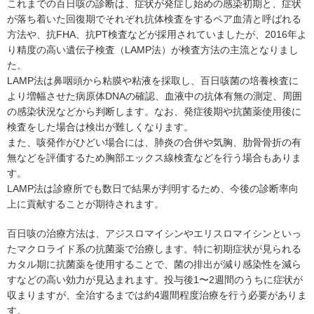
これまでの百日咳の診断は、症状が発症し始めの感染初期と、症状
が落ち着いた回復期でそれぞれ抗体検査をするペア血清と呼ばれる
方法や、抗FHA、抗PT検査などが採用されていましたが、2016年よ
り精度の高い遺伝子検査（LAMP法）が検査方法の主流となりまし
た。
LAMP法は鼻咽頭から粘膜や粘液を採取し、百日咳菌の培養検査に
より増幅させた病原体DNAの確認、血液中の抗体有無の測定、周囲
の感染状況などから判断します。なお、発症後期や抗菌薬使用後に
検査をした場合は検出が難しくなります。
また、咳発作がひどい場合には、肺炎の合併や気胸、肋骨骨折の有
無などを評価するため胸部エックス線検査などを行う場合もありま
す。
LAMP法は診療所でも数日で結果が判明するため、今後の診断率向
上に貢献することが期待されます。
百日咳の治療方法は、アジスロマイシンやエリスロマイシンといっ
たマクロライド系の抗菌薬で治療します。特に初期症状が見られる
カタル期に抗菌薬を使用することで、菌の排出が減り感染性を減ら
すなどの高い効力が見込まれます。投与後1〜2週間のうちに症状が
収まりますが、全治するまでは約4週間程度治療を行う必要がありま
す。