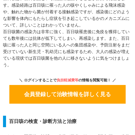
す。感染経路は百日咳に罹った人の咳やくしゃみによる飛沫感染
や、触れた物から菌が付着する接触感染ですが、感染後にどのよう
な影響を体内にもたらし症状を引き起こしているかのメカニズムに
ついて、詳しいことはわかっていません。
百日咳菌の感染力は非常に強く、百日咳罹患後に免疫を獲得してい
ても数年後には抗体が低下してしまい、再感染します。また、百日
咳に罹った人と同じ空間にいる人への集団感染や、予防注射をまだ
受けていない新生児・乳幼児にも感染するため、大人の感染が増え
ている現状では百日咳菌を他の人に移さないように気をつけましょ
う。
ログインすることで
負担軽減費等
の情報を閲覧可能！
会員登録して治験情報を詳しく見る
百日咳の検査・診断方法と治療