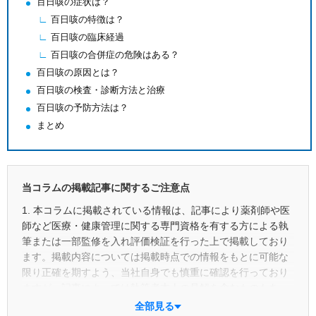
百日咳の症状は？
百日咳の特徴は？
百日咳の臨床経過
百日咳の合併症の危険はある？
百日咳の原因とは？
百日咳の検査・診断方法と治療
百日咳の予防方法は？
まとめ
当コラムの掲載記事に関するご注意点
1. 本コラムに掲載されている情報は、記事により薬剤師や医
師など医療・健康管理に関する専門資格を有する方による執
筆または一部監修を入れ評価検証を行った上で掲載しており
ます。掲載内容については掲載時点での情報をもとに可能な
限り正確を期すよう、当社自身でも慎重に確認を行っており
ますが、記事によっては執筆者本人の見解を含むものもあ
り、正確性や最新性あるいは具体的な成果を保証するもので
全部見る