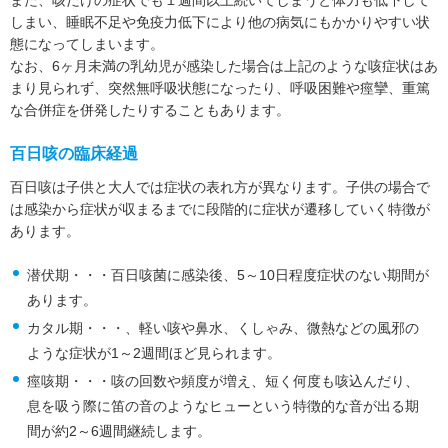
また、咳だけの症状でも１週間以上続いてしまうと体力も低下して
しまい、睡眠不足や免疫力低下により他の病気にもかかりやすい状
態になってしまいます。
なお、6ヶ月未満の乳幼児が感染した場合は上記のような咳症状はあ
まり見られず、突然無呼吸状態になったり、呼吸困難や痙攣、重篤
な合併症を併発したりすることもあります。
百日咳の臨床経過
百日咳は子供と大人では症状の表れ方が異なります。子供の場合で
は感染から症状が収まるまでに段階的に症状が遷移していく特徴が
あります。
潜伏期・・・百日咳菌に感染後、5～10日程度症状のない期間が
あります。
カタル期・・・、軽い咳や鼻水、くしゃみ、微熱などの風邪の
ような症状が1～2週間ほど見られます。
痙咳期・・・咳の回数や頻度が増え、短く何度も咳込んだり、
息を吸う際に笛の音のようなヒューという特徴的な音が出る期
間が約2～6週間継続します。