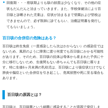
回復期・・・痙咳期よりも咳の頻度は少なくなり、その他の症
状もだんだんと治まっていきます。また、学校保健法により百
日咳と診断された児童は、症状が治まるまで登園および登校は
できませんので、必ず医師に診てもらい、治癒証明書を発行し
てもらいましょう。
百日咳の合併症の危険はある？
百日咳は終生免疫（一度感染したら次はかからない）の感染症では
ないため、風邪のように障害に渡り何度でも百日咳にかかる可能性
があります。そのため、百日咳の抗体は母体から産まれた子供に十
分に移行しないため、生後間もない赤ちゃんでも百日咳に罹りま
す。特に生後6ヶ月未満の乳幼児は、百日咳により咳症状だけでなく
肺炎や脳症といた合併症を引き起こし、危篤状態や死に至る場合も
あります。
百日咳の原因とは？
百日咳は、百日咳菌という細菌に感染することが原因で発症しま