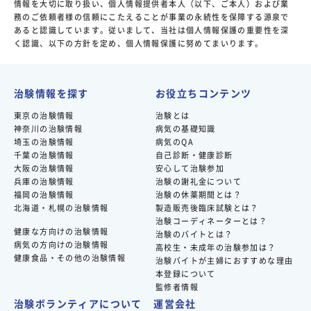
情報を大切に取り扱い、個人情報提供者本人（以下、ご本人）および業
務のご依頼者様の信頼にこたえることが事業の永続性を保障する源泉で
あると認識しています。従いまして、当社は個人情報保護の重要性を深
く認識、以下の方針を定め、個人情報保護に努めてまいります。
治験情報を探す
お役立ちコンテンツ
東京の治験情報
治験とは
神奈川の治験情報
病気の基礎知識
埼玉の治験情報
病気のQA
千葉の治験情報
自己診断・健康診断
大阪の治験情報
安心して治験参加
兵庫の治験情報
治験の謝礼金について
福岡の治験情報
治験の休薬期間とは？
北海道・札幌の治験情報
製造販売後臨床試験とは？
治験コーディネーターとは？
健康な方向けの治験情報
治験のバイトとは？
病気の方向けの治験情報
高校生・未成年の治験参加は？
健康食品・その他の治験情報
治験バイトが主婦におすすめな理由
本登録について
監修者情報
治験ボランティアについて
運営会社