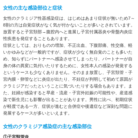
女性の主な感染部位と症状
女性のクラミジア性器感染症は、はじめはあまり症状が無いため7～
8割の方は自覚症状がなく気が付かないことが多いとされています。
放置すると子宮頚部→腹腔内へと進展し子宮付属器炎や骨盤内炎症
性疾患を発症することもあります。
症状としては、おりものの増加、不正出血、下腹部痛、性交痛、軽
いかゆみなどが一般的ですが、症状が少なく無自覚のことも多いた
め、知らずにパートナーへ感染させてしまったり、パートナーが自
身の体の異変に気付いたりするために、女性本人の感染が発覚する
というケースも少なくありません。そのまま放置し、子宮頚管・子
宮内膜・卵管などに炎症が出たり、不妊症が判明して初めて原因が
クラミジアだったということに気づいたりする場合もあります。ま
た、妊婦が感染すると早産・流産・子宮外妊娠の可能性や、産道感
染で新生児にも影響が出ることがあります。男性に比べ、初期症状
が軽度である一方、症状が進むと合併症や後遺症など深刻な問題に
発展するケースが多いといえます。
女性のクラミジア感染症の主な感染部位
①子宮頸管炎