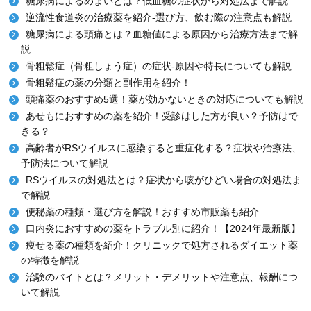
糖尿病によるめまいとは？低血糖の症状から対処法まで解説
逆流性食道炎の治療薬を紹介-選び方、飲む際の注意点も解説
糖尿病による頭痛とは？血糖値による原因から治療方法まで解
説
骨粗鬆症（骨粗しょう症）の症状-原因や特長についても解説
骨粗鬆症の薬の分類と副作用を紹介！
頭痛薬のおすすめ5選！薬が効かないときの対応についても解説
あせもにおすすめの薬を紹介！受診はした方が良い？予防はで
きる？
高齢者がRSウイルスに感染すると重症化する？症状や治療法、
予防法について解説
RSウイルスの対処法とは？症状から咳がひどい場合の対処法ま
で解説
便秘薬の種類・選び方を解説！おすすめ市販薬も紹介
口内炎におすすめの薬をトラブル別に紹介！【2024年最新版】
痩せる薬の種類を紹介！クリニックで処方されるダイエット薬
の特徴を解説
治験のバイトとは？メリット・デメリットや注意点、報酬につ
いて解説