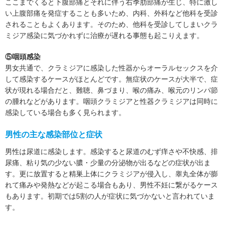
ここまでくると下腹部痛とそれに伴う右季肋部痛が生じ、特に激し
い上腹部痛を発症することも多いため、内科、外科など他科を受診
されることもよくあります。そのため、他科を受診してしまいクラ
ミジア感染に気づかれずに治療が遅れる事態も起こりえます。
⑤咽頭感染
男女共通で、クラミジアに感染した性器からオーラルセックスを介
して感染するケースがほとんどです。無症状のケースが大半で、症
状が現れる場合だと、難聴、鼻づまり、喉の痛み、喉元のリンパ節
の腫れなどがあります。咽頭クラミジアと性器クラミジアは同時に
感染している場合も多く見られます。
男性の主な感染部位と症状
男性は尿道に感染します。感染すると尿道のむず痒さや不快感、排
尿痛、粘り気の少ない膿・少量の分泌物が出るなどの症状が出ま
す。更に放置すると精巣上体にクラミジアが侵入し、睾丸全体が膨
れて痛みや発熱などが起こる場合もあり、男性不妊に繋がるケース
もあります。初期では5割の人が症状に気づかないと言われていま
す。