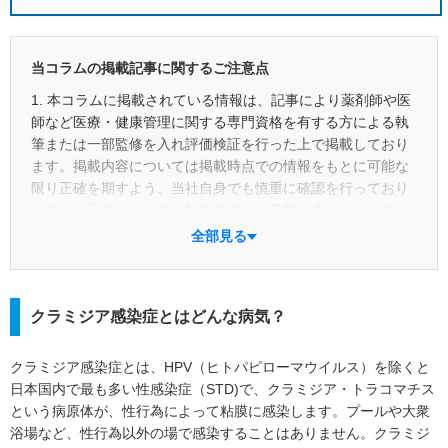
当コラムの掲載記事に関するご注意点
1. 本コラムに掲載されている情報は、記事により薬剤師や医
師など医療・健康管理に関する専門資格を有する方による執
筆または一部監修を入れ評価検証を行った上で掲載しており
ます。掲載内容については掲載時点での情報をもとに可能な
限り正確を期すよう、当社自身でも慎重に確認を行っており
ますが、記事によっては執筆者本人の見解を含むものもあ
り、正確性や最新性あるいは具体的な成果を保証するもので
全部見る
はありません。あくまでも読者の皆さまご自身の判断と責任
において参考としてご利用ください。また、掲載後の状況変
化等により予告なく記事の修正・更新・削除を行う場合があ
クラミジア感染症とはどんな病気？
ります。
2. 本コラムにおける一般用医薬品に関する情報は、読者や消
クラミジア感染症とは、HPV（ヒトパピローマウイルス）を除くと
費者の皆さまが適切な商品選択を行えるよう支援することを
日本国内で最も多い性感染症（STD)で、クラミジア・トラコマチス
目的に作成しているものです。また、当該コラムの主な眼目
という病原体が、性行為によって粘膜に感染します。プールや大衆
は「商品」ではなく「成分」にあり、特定商品の広告目的や
浴場など、性行為以外の場で感染することはありません。クラミジ
誘引を企図したものではありません。併せて、特定の医薬品