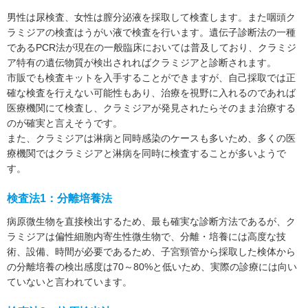
男性は尿検査、女性は膣分泌液を採取して検査します。また咽頭ク
ラミジアの検査はうがい液で検査を行います。遺伝子診断法の一種
であるPCR法が現在の一般臨床においては普及しており、クラミジ
ア特有の遺伝物質が検出されればクラミジアと診断されます。
市販でも検査キットを入手することができますが、自己採取では正
確な検査を行えない可能性もあり、治療を視野に入れるのであれば
医療機関にて検査し、クラミジアが発見されたらそのまま治療する
のが確実と言えそうです。
また、クラミジアは淋病と同時感染のケースも多いため、多くの医
療機関ではクラミジアと淋病を同時に検査することが多いようで
す。
検査法1：分離培養法
病原微生物を直接検出するため、最も確実な診断方法であるが、ク
ラミジアは偏性細胞内寄生性微生物で、分離・培養には高度な技
術、設備、時間が必要であるため、子宮頸管から採取した検体から
の分離培養の検出感度は70～80%と低いため、実際の診療には向い
ていないと言われています。