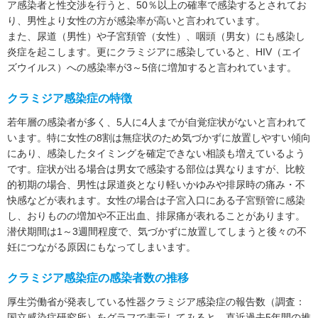
ア感染者と性交渉を行うと、50％以上の確率で感染するとされてお
メーカーや販売業者から紹介や販売を目的とした報酬などの
り、男性より女性の方が感染率が高いと言われています。
対価を受け取っているものでもありません。
また、尿道（男性）や子宮頚管（女性）、咽頭（男女）にも感染し
3. 本コラムに記載されている商品名やサービス名は、それぞ
炎症を起こします。更にクラミジアに感染していると、HIV（エイ
れの提供元または権利者に帰属する商標または登録商標で
ズウイルス）への感染率が3～5倍に増加すると言われています。
す。
クラミジア感染症の特徴
4. 前述の内容に関連して、読者の皆さまに万一何らかの不利
益や損害が発生した場合でも、当社はその一切について責任
若年層の感染者が多く、5人に4人までが自覚症状がないと言われて
を負いかねます。
います。特に女性の8割は無症状のため気づかずに放置しやすい傾向
にあり、感染したタイミングを確定できない相談も増えているよう
5. 本コラムに関する個別のお問合せには一切応じておりませ
です。症状が出る場合は男女で感染する部位は異なりますが、比較
んが事実と異なる誤った記載があった場合はご指摘のご連絡
的初期の場合、男性は尿道炎となり軽いかゆみや排尿時の痛み・不
を頂けますと幸いです。
快感などが表れます。女性の場合は子宮入口にある子宮頸管に感染
し、おりものの増加や不正出血、排尿痛が表れることがあります。
潜伏期間は1～3週間程度で、気づかずに放置してしまうと後々の不
妊につながる原因にもなってしまいます。
クラミジア感染症の感染者数の推移
厚生労働省が発表している性器クラミジア感染症の報告数（調査：
国立感染症研究所）をグラフで表示してみると、直近過去5年間の推