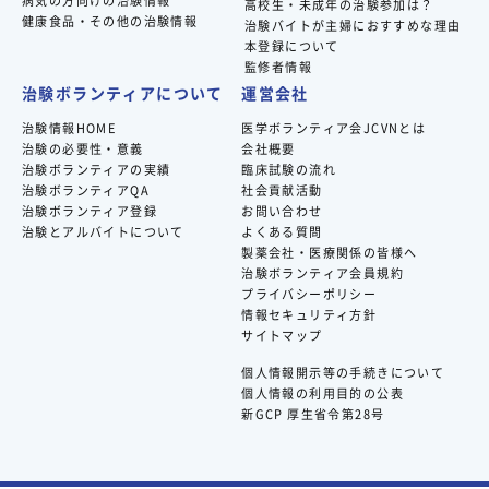
病気の方向けの治験情報
高校生・未成年の治験参加は？
健康食品・その他の治験情報
治験バイトが主婦におすすめな理由
本登録について
監修者情報
治験ボランティアについて
運営会社
治験情報HOME
医学ボランティア会JCVNとは
治験の必要性・意義
会社概要
治験ボランティアの実績
臨床試験の流れ
治験ボランティアQA
社会貢献活動
治験ボランティア登録
お問い合わせ
治験とアルバイトについて
よくある質問
製薬会社・医療関係の皆様へ
治験ボランティア会員規約
プライバシーポリシー
情報セキュリティ方針
サイトマップ
個人情報開示等の手続きについて
個人情報の利用目的の公表
新GCP 厚生省令第28号