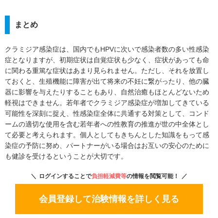
まとめ
クラミジア感染症は、国内でもHPVに次いで感染者数の多い性感染
症となりますが、初期症状は自覚症状も少なく、症状があっても命
に関わる重篤な症状はあまり見られません。ただし、それを放置し
ておくと、生殖機能に障害が出て将来の不妊に繋がったり、他の臓
器に影響を与えたりすることもあり、自然治癒もほとんどないため
軽視はできません。若年者でクラミジア感染症が増加してきている
可能性を深刻に捉え、性感染症全体に共通する対策として、コンド
ームの適切な使用を含む若年者への性教育の推進が世の中全体とし
て必要と考えられます。個人としてもきちんとした知識をもって感
染症の予防に努め、パートナーがいる場合はお互いの安心のために
も健診を受けるということが大切です。
ログインすることで
負担軽減費等
の情報を閲覧可能！
会員登録して治験情報を詳しく見る