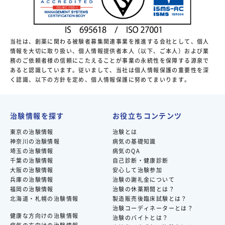
当社は、創薬に関わる被験者募集関連事業を推進する会社として、個人
情報を大切に取り扱い、個人情報提供者本人（以下、ご本人）および業
務のご依頼者様の信頼にこたえることが事業の永続性を保障する源泉で
あると認識しています。従いまして、当社は個人情報保護の重要性を深
く認識、以下の方針を定め、個人情報保護に努めてまいります。
治験情報を探す
お役立ちコンテンツ
東京の治験情報
治験とは
神奈川の治験情報
病気の基礎知識
埼玉の治験情報
病気のQA
千葉の治験情報
自己診断・健康診断
大阪の治験情報
安心して治験参加
兵庫の治験情報
治験の謝礼金について
福岡の治験情報
治験の休薬期間とは？
北海道・札幌の治験情報
製造販売後臨床試験とは？
治験コーディネーターとは？
健康な方向けの治験情報
治験のバイトとは？