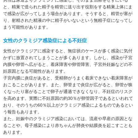
男性は尿道よりクラミジアに感染し、そのまま治療をせずにいる
と、精巣で造られた精子を精管に送り出す役割をする精巣上体にま
で感染が広がってしまう場合があります。そうすると、精管が塞が
り、射精された精液の中に精子がいないという無精子症になってし
まう可能性があります。
女性のクラミジア感染症による不妊症
女性がクラミジアに感染すると、無症状のケースが多く感染に気付
かずに放置されてしまうことが多くあります。しかし、感染が子宮
内膜や卵管へ広がると、着床障害や卵管障害、子宮外妊娠などの不
妊原因となる可能性があります。
子宮内膜に炎症があると、受精卵がうまく着床できない着床障害が
おこることがあります。また、卵管まで炎症が広がると、卵管が狭
くなったり塞がることで卵子が通過できなくなり、不妊症のリスク
を高めます。実際に不妊原因の約30％が卵管因子であるといわれて
おり、そのうちの60％以上がクラミジア感染によるものであるとい
う報告もあります。
また、妊娠中のクラミジア感染においては、流産や早産の原因とな
ることや、母子感染により赤ちゃんが肺炎や結膜炎を起こすことも
あります。