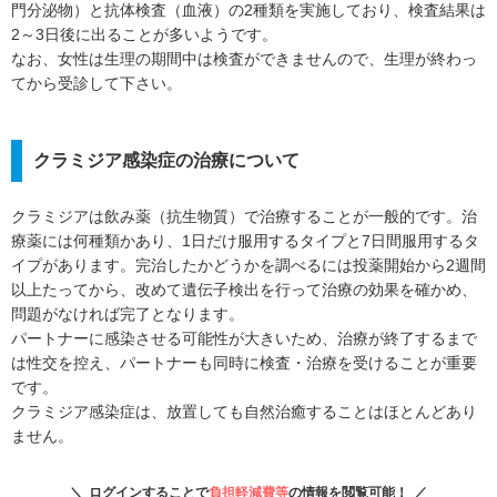
門分泌物）と抗体検査（血液）の2種類を実施しており、検査結果は
2～3日後に出ることが多いようです。
なお、女性は生理の期間中は検査ができませんので、生理が終わっ
てから受診して下さい。
クラミジア感染症の治療について
クラミジアは飲み薬（抗生物質）で治療することが一般的です。治
療薬には何種類かあり、1日だけ服用するタイプと7日間服用するタ
イプがあります。完治したかどうかを調べるには投薬開始から2週間
以上たってから、改めて遺伝子検出を行って治療の効果を確かめ、
問題がなければ完了となります。
パートナーに感染させる可能性が大きいため、治療が終了するまで
は性交を控え、パートナーも同時に検査・治療を受けることが重要
です。
クラミジア感染症は、放置しても自然治癒することはほとんどあり
ません。
ログインすることで
負担軽減費等
の情報を閲覧可能！