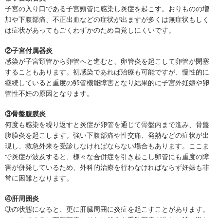
子宮の入り口である子宮頸管に感染し炎症を起こす。おりものの増
加や下腹部痛、不正出血などの症状が出ますが多くは無症状もしく
は症状があってもごくわずかのため自覚しにくいです。
②子宮付属器炎
感染が子宮頚管から卵管へと進むと、卵管炎を起こして卵管が閉塞
することもあります。初感染であれば治療も可能ですが、慢性的に
継続していると重度の卵管機能障害となり結果的に子宮外妊娠や卵
管性不妊の原因となります。
③骨盤腹膜炎
何度も感染を繰り返すと炎症が卵管を通じて骨盤内まで進み、骨盤
腹膜炎を起こします。強い下腹部痛や性交痛、発熱などの症状が出
現し、救急外来を受診しなければならない場合もあります。ここま
で炎症が波及すると、様々な合併症を引き起こし卵管にも重度の障
害が併発しているため、外科的治療を行わなければならず妊娠も非
常に困難となります。
④肝周囲炎
③の状態になると、更に肝臓周囲に炎症を起こすことがあります。