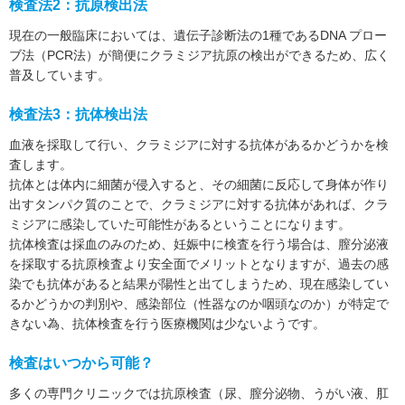
検査法2：抗原検出法
現在の一般臨床においては、遺伝子診断法の1種であるDNA プロー
ブ法（PCR法）が簡便にクラミジア抗原の検出ができるため、広く
普及しています。
検査法3：抗体検出法
血液を採取して行い、クラミジアに対する抗体があるかどうかを検
査します。
抗体とは体内に細菌が侵入すると、その細菌に反応して身体が作り
出すタンパク質のことで、クラミジアに対する抗体があれば、クラ
ミジアに感染していた可能性があるということになります。
抗体検査は採血のみのため、妊娠中に検査を行う場合は、膣分泌液
を採取する抗原検査より安全面でメリットとなりますが、過去の感
染でも抗体があると結果が陽性と出てしまうため、現在感染してい
るかどうかの判別や、感染部位（性器なのか咽頭なのか）が特定で
きない為、抗体検査を行う医療機関は少ないようです。
検査はいつから可能？
多くの専門クリニックでは抗原検査（尿、膣分泌物、うがい液、肛