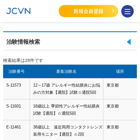
新規会員登録
治験情報検索
検索結果は28件です
治験番号
募集治験名
場所
S-11573
12～17歳 アレルギー性結膜炎にお悩
東京都
みの方対象【通院】試験☆通院5回
S-11601
18歳以上 季節性アレルギー性結膜炎
東京都
試験【通院】☆通院5回
E-11461
38歳以上 遠近両用コンタクトレンズ
東京都
装用モニター【通院】☆2回