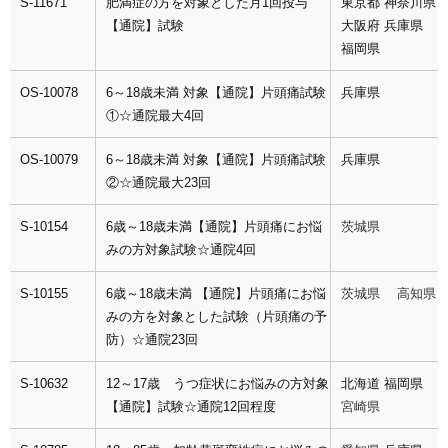
S-11671
肥満症の方を対象とした月1回投与
東京都
神奈川県
【通院】試験
大阪府
兵庫県
福岡県
OS-10078
6～18歳未満 対象【通院】片頭痛試験
兵庫県
①☆通院最大4回
OS-10079
6～18歳未満 対象【通院】片頭痛試験
兵庫県
②☆通院最大23回
S-10154
6歳～18歳未満【通院】片頭痛にお悩
茨城県
みの方対象試験☆通院4回
S-10155
6歳～18歳未満 【通院】片頭痛にお悩
茨城県 高知県
みの方を対象とした試験（片頭痛の予
防）☆通院23回
S-10632
12～17歳 うつ症状にお悩みの方対象
北海道
福岡県
【通院】試験☆通院12回程度
宮崎県