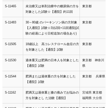
S-11465
未治療又は単剤治療中の糖尿病の方を
東京都
対象とした試験☆【通院】約11回
S-11483
30～80歳 のパーキンソン病の方対象
東京都
【入通院】試験☆3泊2回+11回通院(試
験の経過により日程追加の場合あり)
S-11505
18歳以上 高コレステロール血症の方
東京都
を対象とした【通院】試験
S-11530
過体重又は肥満の日本人を対象とした
東京都
神奈川
【通院】試験
県
S-11544
肥満または過体重の方を対象とした
東京都
兵庫県
【通院】試験
S-11162
肥満又は過体重と膝の痛みでお悩みの
宮城県
東京都
方を対象とし た治験【通院】
福岡県
大分県