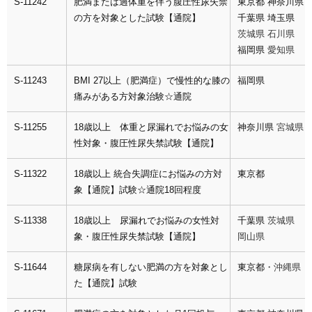
S-11242
肥満または過体重を伴う腹圧性尿失禁
東京都
神奈川県
の方を対象とした試験【通院】
千葉県
埼玉県
茨城県 石川県
福岡県
愛知県
S-11243
BMI 27以上（肥満症）で慢性的な膝の
福岡県
痛みがある方対象治験☆通院
S-11255
18歳以上 体重と尿漏れでお悩みの女
神奈川県
宮城県
性対象・腹圧性尿失禁試験【通院】
S-11322
18歳以上 統合失調症にお悩みの方対
東京都
象【通院】試験☆通院18回程度
S-11338
18歳以上 尿漏れでお悩みの女性対
千葉県
茨城県
象・腹圧性尿失禁試験【通院】
岡山県
S-11644
糖尿病を有しない肥満の方を対象とし
東京都
・沖縄県
た【通院】試験