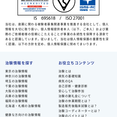
当社は、創薬に関わる被験者募集関連事業を推進する会社として、個人
情報を大切に取り扱い、個人情報提供者本人（以下、ご本人）および業
務のご依頼者様の信頼にこたえることが事業の永続性を保障する源泉で
あると認識しています。従いまして、当社は個人情報保護の重要性を深
く認識、以下の方針を定め、個人情報保護に努めてまいります。
治験情報を探す
お役立ちコンテンツ
東京の治験情報
治験とは
神奈川の治験情報
病気の基礎知識
埼玉の治験情報
病気のQA
千葉の治験情報
自己診断・健康診断
大阪の治験情報
安心して治験参加
兵庫の治験情報
治験の謝礼金について
福岡の治験情報
治験の休薬期間とは？
北海道・札幌の治験情報
製造販売後臨床試験とは？
治験コーディネーターとは？
健康な方向けの治験情報
治験のバイトとは？