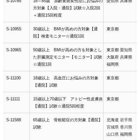
S-10785
18～85歳 加齢黄斑変性症にお悩みの
愛知県
兵庫県
方対象【入院・通院】試験☆入院2回
＋通院15回程度
S-10955
30歳以上 BMIが高めの方対象【通
東京都
院】検査モニター☆通院1回
S-10965
50歳以上 BMIが高めの方を対象とし
東京都
愛知県
た肝臓測定モニター【モニター】試験
大阪府
兵庫県
☆通院1回
福岡県
S-11100
18歳以上 高血圧にお悩みの方対象
東京都
【通院】試験
S-11111
15歳以上70歳以下 アトピー性皮膚炎
東京都
【通院】試験☆通院5回程度
S-11588
65歳以上 骨粗鬆症の方対象【通院】
北海道
岩手県
試験
宮城県 香川県
山口県
福岡県