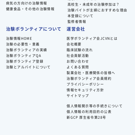
病気の方向けの治験情報
高校生・未成年の治験参加は？
健康食品・その他の治験情報
治験バイトが主婦におすすめな理由
本登録について
監修者情報
治験ボランティアについて
運営会社
治験情報HOME
医学ボランティア会JCVNとは
治験の必要性・意義
会社概要
治験ボランティアの実績
臨床試験の流れ
治験ボランティアQA
社会貢献活動
治験ボランティア登録
お問い合わせ
治験とアルバイトについて
よくある質問
製薬会社・医療関係の皆様へ
治験ボランティア会員規約
プライバシーポリシー
情報セキュリティ方針
サイトマップ
個人情報開示等の手続きについて
個人情報の利用目的の公表
新GCP 厚生省令第28号